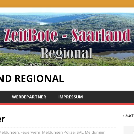
ND REGIONAL
WERBEPARTNER
IMPRESSUM
er
Bauernproteste auch im
 Meldungen
,
Feuerwehr
,
Meldungen Polizei SAL
,
Meldungen