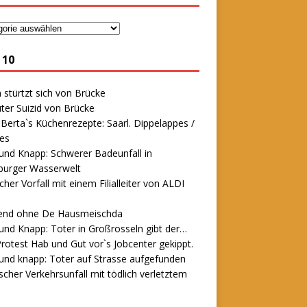
 10
stürtzt sich von Brücke
ter Suizid von Brücke
erta`s Küchenrezepte: Saarl. Dippelappes /
es
und Knapp: Schwerer Badeunfall in
urger Wasserwelt
icher Vorfall mit einem Filialleiter von ALDI
end ohne De Hausmeischda
und Knapp: Toter in Großrosseln gibt der…
rotest Hab und Gut vor`s Jobcenter gekippt.
und knapp: Toter auf Strasse aufgefunden
scher Verkehrsunfall mit tödlich verletztem