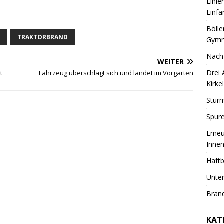
Linie
Einfa
Bölle
TRAKTORBRAND
Gymn
Nach
WEITER
Drei
t
Fahrzeug überschlägt sich und landet im Vorgarten
Kirkel
Sturm
Spure
Erneu
Innen
Haftb
Unter
Brand
KAT