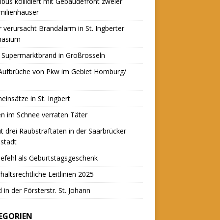
nbus kollidiert mit Gebäudefront zweier
milienhäuser
r verursacht Brandalarm in St. Ingberter
asium
 Supermarktbrand in Großrosseln
 Aufbrüche von Pkw im Gebiet Homburg/
einsätze in St. Ingbert
n im Schnee verraten Täter
t drei Raubstraftaten in der Saarbrücker
stadt
efehl als Geburtstagsgeschenk
haltsrechtliche Leitlinien 2025
 in der Försterstr. St. Johann
EGORIEN