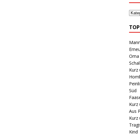
TOP
Mann 
Erneu
Oma B
Schal
Kurz 
Homb
Peinl
Süd
Faas
Kurz 
Aus P
Kurz 
Tragi
Kind