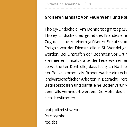
Städte / Gemeinde
0
Größeren Einsatz von Feuerwehr und Pol
Tholey-Lindscheid. Am Donnerstagmittag (28
Tholey-Lindscheid aufgrund des Brandes eine
Zugmaschine zu einem größeren Einsatz von
Ereignis war der Dienststelle in St. Wendel ge
worden.
Bei Eintreffen der Beamten vor Ort ha
alarmierten Einsatzkräfte der Feuerwehren a
so weit unter Kontrolle, dass lediglich Nach
der Polizei kommt als Brandursache ein tec
landwirtschaftlicher Arbeiten in Betracht. P
Betriebsstoffen und damit eine Bodenverunr
ebenfalls verhindert werden. Die Höhe des 
nicht bestimmen.
text.polizei st.wendel
foto.symbol
red.zbs