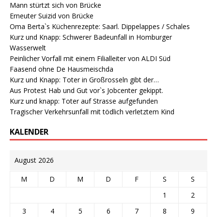
Mann stürtzt sich von Brücke
Erneuter Suizid von Brücke
Oma Berta`s Küchenrezepte: Saarl. Dippelappes / Schales
Kurz und Knapp: Schwerer Badeunfall in Homburger
Wasserwelt
Peinlicher Vorfall mit einem Filialleiter von ALDI Süd
Faasend ohne De Hausmeischda
Kurz und Knapp: Toter in Großrosseln gibt der…
Aus Protest Hab und Gut vor`s Jobcenter gekippt.
Kurz und knapp: Toter auf Strasse aufgefunden
Tragischer Verkehrsunfall mit tödlich verletztem Kind
KALENDER
August 2026
M
D
M
D
F
S
S
1
2
3
4
5
6
7
8
9