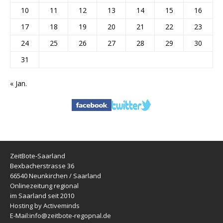
10
11
12
13
14
15
16
17
18
19
20
21
22
23
24
25
26
27
28
29
30
31
« Jan.
ZeitBote-Saarland
Bexbacherstrasse 36
66540 Neunkirchen / Saarland
Onlinezeitung regional
im Saarland seit 2010
Hosting by Activeminds
E-Mail:
info@zeitbote-regopnal.de