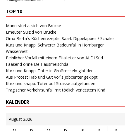
TOP 10
Mann stürtzt sich von Brücke
Erneuter Suizid von Brücke
Oma Berta`s Küchenrezepte: Saarl. Dippelappes / Schales
Kurz und Knapp: Schwerer Badeunfall in Homburger
Wasserwelt
Peinlicher Vorfall mit einem Filialleiter von ALDI Süd
Faasend ohne De Hausmeischda
Kurz und Knapp: Toter in Großrosseln gibt der…
Aus Protest Hab und Gut vor`s Jobcenter gekippt.
Kurz und knapp: Toter auf Strasse aufgefunden
Tragischer Verkehrsunfall mit tödlich verletztem Kind
KALENDER
August 2026
M
D
M
D
F
S
S