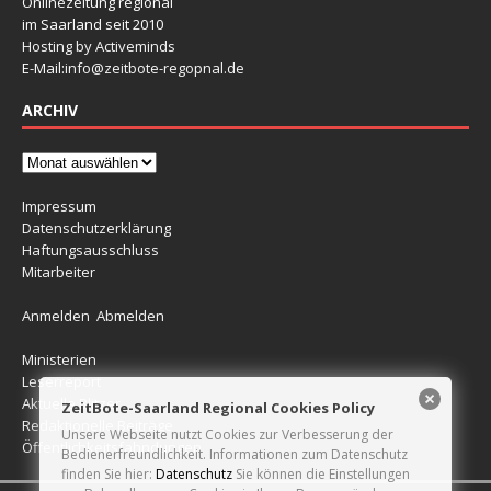
Onlinezeitung regional
im Saarland seit 2010
Hosting by Activeminds
E-Mail:
info@zeitbote-regopnal.de
ARCHIV
Impressum
Datenschutzerklärung
Haftungsausschluss
Mitarbeiter
Anmelden
Abmelden
Ministerien
Leserreport
Aktuelle Blitzer
ZeitBote-Saarland Regional Cookies Policy
Redaktionelle Beiträge
Unsere Webseite nutzt Cookies zur Verbesserung der
Öffentlichkeitsfahndungen
Bedienerfreundlichkeit. Informationen zum Datenschutz
finden Sie hier:
Datenschutz
Sie können die Einstellungen