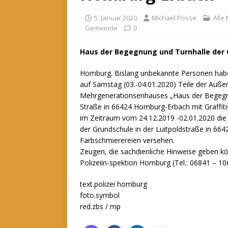
5. Januar 2020
Michael Posse
Alle
Gemeinde
0
Haus der Begegnung und Turnhalle der 
Homburg. Bislang unbekannte Personen habe
auf Samstag (03.-04.01.2020) Teile der Auß
Mehrgenerationsenhauses „Haus der Begegn
Straße in 66424 Homburg-Erbach mit Graffiti
im Zeitraum vom 24.12.2019 -02.01.2020 die
der Grundschule in der Luitpoldstraße in 6
Farbschmierereien versehen.
Zeugen, die sachdienliche Hinweise geben kö
Polizeiin-spektion Homburg (Tel.: 06841 – 10
text.polizei homburg
foto.symbol
red.zbs / mp