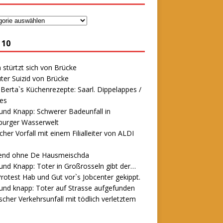
 10
stürtzt sich von Brücke
ter Suizid von Brücke
erta`s Küchenrezepte: Saarl. Dippelappes /
es
und Knapp: Schwerer Badeunfall in
urger Wasserwelt
icher Vorfall mit einem Filialleiter von ALDI
end ohne De Hausmeischda
und Knapp: Toter in Großrosseln gibt der…
rotest Hab und Gut vor`s Jobcenter gekippt.
und knapp: Toter auf Strasse aufgefunden
scher Verkehrsunfall mit tödlich verletztem