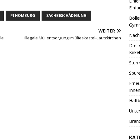
Linie
Einfa
PI HOMBURG
SACHBESCHÄDIGUNG
Bölle
Gymn
WEITER
Nach
le
Illegale Müllentsorgung im Blieskastel-Lautzkirchen
Drei
Kirkel
Sturm
Spure
Erneu
Innen
Haftb
Unter
Brand
KAT