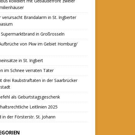
nbus kollidiert mit Gebäudefront zweier
milienhäuser
r verursacht Brandalarm in St. Ingberter
asium
 Supermarktbrand in Großrosseln
 Aufbrüche von Pkw im Gebiet Homburg/
einsätze in St. Ingbert
n im Schnee verraten Täter
t drei Raubstraftaten in der Saarbrücker
stadt
efehl als Geburtstagsgeschenk
haltsrechtliche Leitlinien 2025
 in der Försterstr. St. Johann
EGORIEN