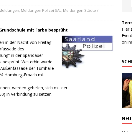
 Meldungen
,
Meldungen Polizei SAL
,
Meldungen Städte /
Term
Hier 
Grundschule mit Farbe besprüht
Event
online
n in der Nacht von Freitag
enfassade des
ung“ in der Spandauer
SCH
s besprüht. Weiterhin wurde
 Außenfassade der Turnhalle
6424 Homburg-Erbach mit
nnen, werden gebeten, sich mit der
60) in Verbindung zu setzen.
NEU