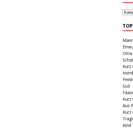
TOP
Mann 
Erneu
Oma B
Schal
Kurz 
Homb
Peinl
Süd
Faas
Kurz 
Aus P
Kurz 
Tragi
Kind