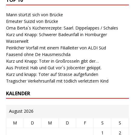
TOP 10
Mann stürtzt sich von Brücke
Erneuter Suizid von Brücke
Oma Berta`s Küchenrezepte: Saarl. Dippelappes / Schales
Kurz und Knapp: Schwerer Badeunfall in Homburger
Wasserwelt
Peinlicher Vorfall mit einem Filialleiter von ALDI Süd
Faasend ohne De Hausmeischda
Kurz und Knapp: Toter in Großrosseln gibt der…
Aus Protest Hab und Gut vor`s Jobcenter gekippt.
Kurz und knapp: Toter auf Strasse aufgefunden
Tragischer Verkehrsunfall mit tödlich verletztem Kind
KALENDER
August 2026
M
D
M
D
F
S
S
1
2