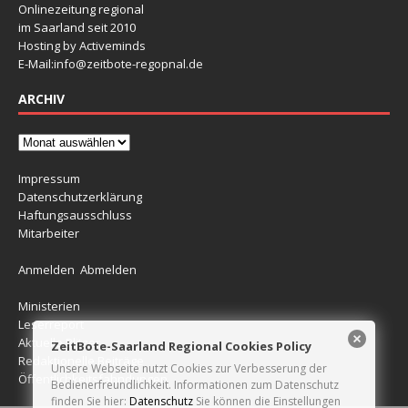
Onlinezeitung regional
im Saarland seit 2010
Hosting by Activeminds
E-Mail:
info@zeitbote-regopnal.de
ARCHIV
Impressum
Datenschutzerklärung
Haftungsausschluss
Mitarbeiter
Anmelden
Abmelden
Ministerien
Leserreport
Aktuelle Blitzer
ZeitBote-Saarland Regional Cookies Policy
Redaktionelle Beiträge
Unsere Webseite nutzt Cookies zur Verbesserung der
Öffentlichkeitsfahndungen
Bedienerfreundlichkeit. Informationen zum Datenschutz
finden Sie hier:
Datenschutz
Sie können die Einstellungen