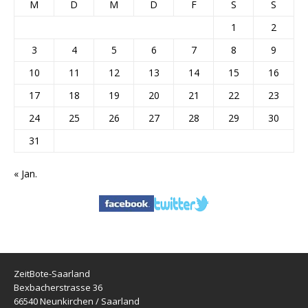
M
D
M
D
F
S
S
1
2
3
4
5
6
7
8
9
10
11
12
13
14
15
16
17
18
19
20
21
22
23
24
25
26
27
28
29
30
31
« Jan.
ZeitBote-Saarland
Bexbacherstrasse 36
66540 Neunkirchen / Saarland