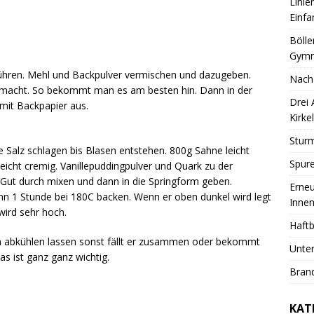
Linie
Einfa
Bölle
Gymn
rühren. Mehl und Backpulver vermischen und dazugeben.
Nach
gemacht. So bekommt man es am besten hin. Dann in der
Drei
 mit Backpapier aus.
Kirkel
Sturm
se Salz schlagen bis Blasen entstehen. 800g Sahne leicht
Spure
 leicht cremig. Vanillepuddingpulver und Quark zu der
Gut durch mixen und dann in die Springform geben.
Erneu
n 1 Stunde bei 180C backen. Wenn er oben dunkel wird legt
Innen
 wird sehr hoch.
Haftb
n abkühlen lassen sonst fällt er zusammen oder bekommt
Unter
as ist ganz ganz wichtig.
Brand
KAT