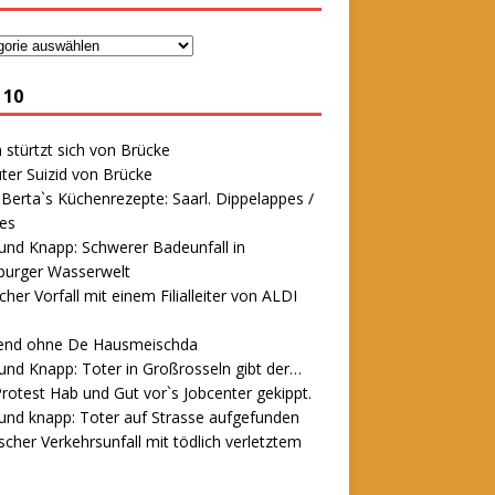
 10
stürtzt sich von Brücke
ter Suizid von Brücke
erta`s Küchenrezepte: Saarl. Dippelappes /
es
und Knapp: Schwerer Badeunfall in
urger Wasserwelt
icher Vorfall mit einem Filialleiter von ALDI
end ohne De Hausmeischda
und Knapp: Toter in Großrosseln gibt der…
rotest Hab und Gut vor`s Jobcenter gekippt.
und knapp: Toter auf Strasse aufgefunden
scher Verkehrsunfall mit tödlich verletztem