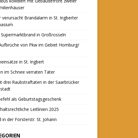
nbus kollidiert mit Gebäudefront zweier
milienhäuser
r verursacht Brandalarm in St. Ingberter
asium
 Supermarktbrand in Großrosseln
 Aufbrüche von Pkw im Gebiet Homburg/
einsätze in St. Ingbert
n im Schnee verraten Täter
t drei Raubstraftaten in der Saarbrücker
stadt
efehl als Geburtstagsgeschenk
haltsrechtliche Leitlinien 2025
 in der Försterstr. St. Johann
EGORIEN