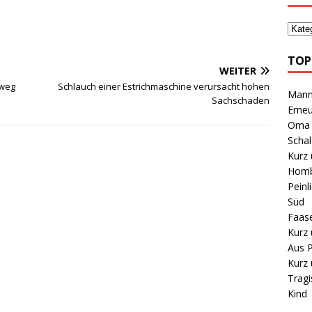
TOP
WEITER
hweg
Schlauch einer Estrichmaschine verursacht hohen
Mann 
Sachschaden
Erneu
Oma B
Schal
Kurz 
Homb
Peinl
Süd
Faas
Kurz 
Aus P
Kurz 
Tragi
Kind