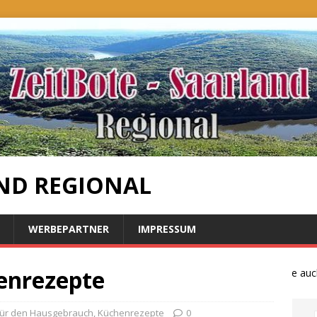
ND REGIONAL
WERBEPARTNER
IMPRESSUM
enrezepte
Bauernproteste auch i
 für den Hausgebrauch
,
Küchenrezepte
0