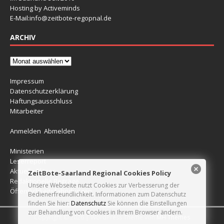
Hosting by Activeminds
E-Mail:
info@zeitbote-regopnal.de
ARCHIV
Impressum
Datenschutzerklärung
Haftungsausschluss
Mitarbeiter
Anmelden
Abmelden
Ministerien
Leserreport
Aktuelle Blitzer
ZeitBote-Saarland Regional Cookies Policy
Redaktionelle Beiträge
Unsere Webseite nutzt Cookies zur Verbesserung der
Öffentlichkeitsfahndungen
Bedienerfreundlichkeit. Informationen zum Datenschutz
finden Sie hier:
Datenschutz
Sie können die Einstellungen
zur Behandlung von Cookies in Ihrem Browser ändern.
Copyright © 2026 | WordPress Theme von
MH Themes