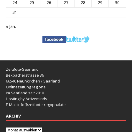
24
25
26
27
28
29
30
31
« Jan.
ZeitBote-Saarland
Bexbacherstrasse 36
66540 Neunkirchen / Saarland
Onlinezeitung regional
im Saarland seit 2010
Hosting by Activeminds
E-Mail:
info@zeitbote-regopnal.de
ARCHIV