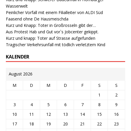
Wasserwelt
Peinlicher Vorfall mit einem Filialleiter von ALDI Süd
Faasend ohne De Hausmeischda
Kurz und Knapp: Toter in Großrosseln gibt der…
Aus Protest Hab und Gut vor`s Jobcenter gekippt.
Kurz und knapp: Toter auf Strasse aufgefunden
Tragischer Verkehrsunfall mit tödlich verletztem Kind
KALENDER
August 2026
M
D
M
D
F
S
S
1
2
3
4
5
6
7
8
9
10
11
12
13
14
15
16
17
18
19
20
21
22
23