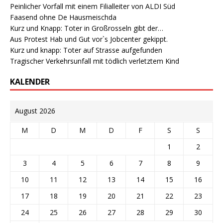
Peinlicher Vorfall mit einem Filialleiter von ALDI Süd
Faasend ohne De Hausmeischda
Kurz und Knapp: Toter in Großrosseln gibt der…
Aus Protest Hab und Gut vor`s Jobcenter gekippt.
Kurz und knapp: Toter auf Strasse aufgefunden
Tragischer Verkehrsunfall mit tödlich verletztem Kind
KALENDER
August 2026
M
D
M
D
F
S
S
1
2
3
4
5
6
7
8
9
10
11
12
13
14
15
16
17
18
19
20
21
22
23
24
25
26
27
28
29
30