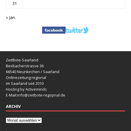
31
« Jan.
ZeitBote-Saarland
Bexbacherstrasse 36
66540 Neunkirchen / Saarland
Onlinezeitung regional
im Saarland seit 2010
Hosting by Activeminds
E-Mail:
info@zeitbote-regopnal.de
ARCHIV