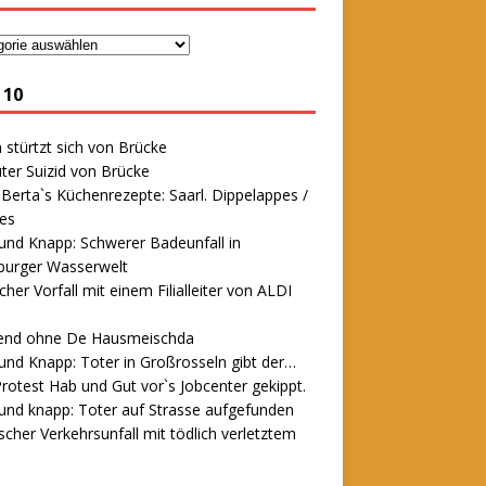
 10
stürtzt sich von Brücke
ter Suizid von Brücke
erta`s Küchenrezepte: Saarl. Dippelappes /
es
und Knapp: Schwerer Badeunfall in
urger Wasserwelt
icher Vorfall mit einem Filialleiter von ALDI
end ohne De Hausmeischda
und Knapp: Toter in Großrosseln gibt der…
rotest Hab und Gut vor`s Jobcenter gekippt.
und knapp: Toter auf Strasse aufgefunden
scher Verkehrsunfall mit tödlich verletztem