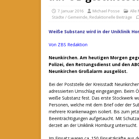
7. Januar 2016
Michael Posse
Alle
Städte / Gemeinde
,
Redaktionelle Beiträge
Weiße Substanz wird in der Uniklinik H
Von
ZBS
Redaktion
Neunkirchen. Am heutigen Morgen gegen
Polizei, den Rettungsdienst und den AB
Neunkirchen Großalarm ausgelöst.
Bei der Poststelle der Kreisstadt Neunkirch
adressierten Umschlag eingegangen.
Beim Öf
weiße Substanz fest. Das erste Stockwerk w
Personen, welche mit dem Brief oder der Su
mehrere Krankenwagen isoliert. Bis zum jetzi
Beeinträchtigungen aufgetaucht. Mit Schutzan
derzeit an der Uniklinik Homburg untersucht.
Im Einsatz waren ca. 150 Einsatzkräfte aus d