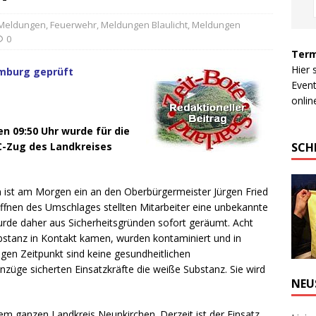
 Meldungen
,
Feuerwehr
,
Meldungen Blaulicht
,
Meldungen
0
Term
Hier 
omburg geprüft
Event
online
 09:50 Uhr wurde für die
SCH
C-Zug des Landkreises
en ist am Morgen ein an den Oberbürgermeister Jürgen Fried
fnen des Umschlages stellten Mitarbeiter eine unbekannte
urde daher aus Sicherheitsgründen sofort geräumt. Acht
bstanz in Kontakt kamen, wurden kontaminiert und in
gen Zeitpunkt sind keine gesundheitlichen
züge sicherten Einsatzkräfte die weiße Substanz. Sie wird
NEU
em ganzen Landkreis Neunkirchen. Derzeit ist der Einsatz