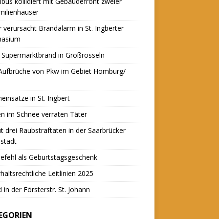
nbus kollidiert mit Gebäudefront zweier
milienhäuser
r verursacht Brandalarm in St. Ingberter
asium
 Supermarktbrand in Großrosseln
 Aufbrüche von Pkw im Gebiet Homburg/
einsätze in St. Ingbert
n im Schnee verraten Täter
t drei Raubstraftaten in der Saarbrücker
stadt
efehl als Geburtstagsgeschenk
haltsrechtliche Leitlinien 2025
 in der Försterstr. St. Johann
EGORIEN