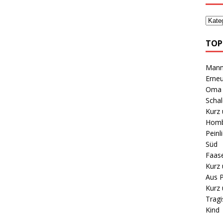
TOP
Mann 
Erneu
Oma B
Schal
Kurz 
Homb
Peinl
Süd
Faas
Kurz 
Aus P
Kurz 
Tragi
Kind