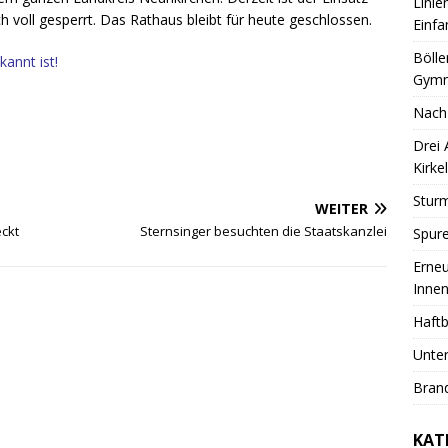
Linie
h voll gesperrt. Das Rathaus bleibt für heute geschlossen.
Einfa
Bölle
kannt ist!
Gymn
Nach
Drei
Kirkel
Sturm
WEITER
eckt
Sternsinger besuchten die Staatskanzlei
Spure
Erneu
Innen
Haftb
Unter
Brand
KAT