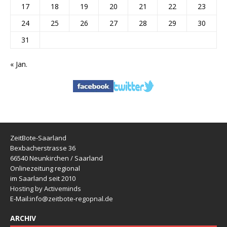
17
18
19
20
21
22
23
24
25
26
27
28
29
30
31
« Jan.
ZeitBote-Saarland
Bexbacherstrasse 36
66540 Neunkirchen / Saarland
Onlinezeitung regional
im Saarland seit 2010
Hosting by Activeminds
E-Mail:
info@zeitbote-regopnal.de
ARCHIV