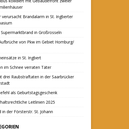
nbus kollidiert mit Gebäudefront zweier
milienhäuser
r verursacht Brandalarm in St. Ingberter
asium
 Supermarktbrand in Großrosseln
 Aufbrüche von Pkw im Gebiet Homburg/
einsätze in St. Ingbert
n im Schnee verraten Täter
t drei Raubstraftaten in der Saarbrücker
stadt
efehl als Geburtstagsgeschenk
haltsrechtliche Leitlinien 2025
 in der Försterstr. St. Johann
EGORIEN