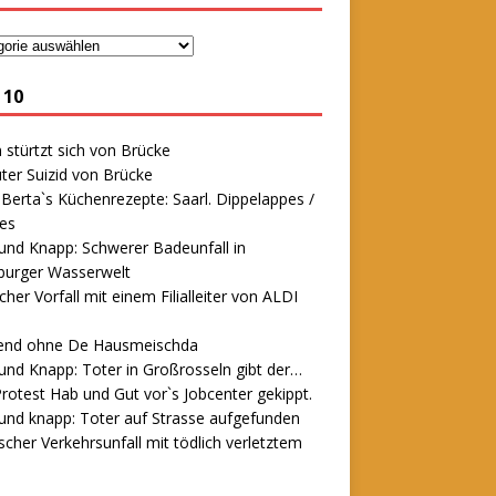
 10
stürtzt sich von Brücke
ter Suizid von Brücke
erta`s Küchenrezepte: Saarl. Dippelappes /
es
und Knapp: Schwerer Badeunfall in
urger Wasserwelt
icher Vorfall mit einem Filialleiter von ALDI
end ohne De Hausmeischda
und Knapp: Toter in Großrosseln gibt der…
rotest Hab und Gut vor`s Jobcenter gekippt.
und knapp: Toter auf Strasse aufgefunden
scher Verkehrsunfall mit tödlich verletztem