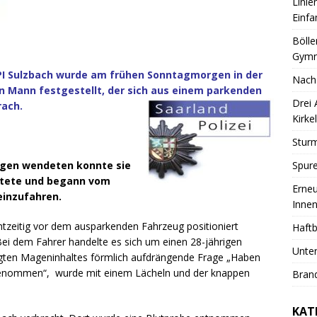
Linie
Einfa
Bölle
Gymn
PI Sulzbach wurde am frühen Sonntagmorgen in der
Nach
n Mann festgestellt, der sich aus einem parkenden
Drei
rach.
Kirkel
Sturm
Spure
gen wendeten konnte sie
rtete und begann vom
Erneu
einzufahren.
Innen
tzeitig vor dem ausparkenden Fahrzeug positioniert
Haftb
ei dem Fahrer handelte es sich um einen 28-jährigen
Unter
rgten Mageninhaltes förmlich aufdrängende Frage „Haben
ch genommen“, wurde mit einem Lächeln und der knappen
Brand
KAT