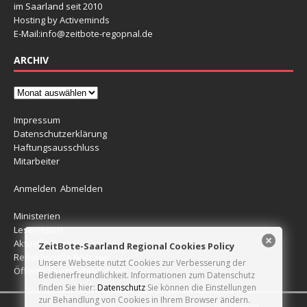
im Saarland seit 2010
Hosting by Activeminds
E-Mail:
info@zeitbote-regopnal.de
ARCHIV
Impressum
Datenschutzerklärung
Haftungsausschluss
Mitarbeiter
Anmelden
Abmelden
Ministerien
Leserreport
Aktuelle Blitzer
ZeitBote-Saarland Regional Cookies Policy
Redaktionelle Beiträge
Unsere Webseite nutzt Cookies zur Verbesserung der
Öffentlichkeitsfahndungen
Bedienerfreundlichkeit. Informationen zum Datenschutz
finden Sie hier:
Datenschutz
Sie können die Einstellungen
zur Behandlung von Cookies in Ihrem Browser ändern.
Copyright © 2026 | WordPress Theme von
MH Themes