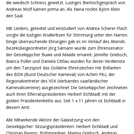
die wiedisch Schness gewetzt. Lustiges Biertischgespräch von
Andreas Wolf kamen prima an. Als Nena rockte Björn Klein
den Saal.
Mit Liedern, getextet und einstudiert von Andrea Scherer-Flach
sorgte die lustigen Knallerbsen für Stimmung unter den Narren.
Einige überraschende Ehrungen gab es im Verlauf des Abends.
Bezirksbeigeordneter Jörg Sämann wurde zum Ehrensenator
der Geisekippcher Buwe und Määde ernannt. Jennifer Griebsch,
Bianca Poller und Daniela Cittlau wurden für deren Verdienste
um den Tanzsport das Goldene Ehrenzeichen mit Brillanten
des BDK (Bund Deutscher Karneval) von Achim Pitz, der
Regionalvertreter des VSK (Verbandes saarländischer
Karnevalsvereine) ausgezeichnet Die Geisekippcher zeichneten
auch ihren Elferratspräsidenten Herbert Eichbladt mit der
golden Präsidentenkette aus. Seit 1 x 11 Jahren ist Eichbladt in
diesem Amt.
Alle Mitwirkende Aktöre der Galasitzung von den
Geisekippcher: Sitzungspräsidenten: Herbert Eichbladt und
Christian Berens. Büttenredner: Marina Griebsch, Andreas