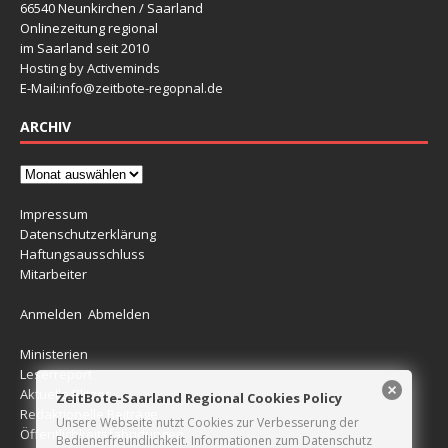
66540 Neunkirchen / Saarland
Onlinezeitung regional
im Saarland seit 2010
Hosting by Activeminds
E-Mail:
info@zeitbote-regopnal.de
ARCHIV
Impressum
Datenschutzerklärung
Haftungsausschluss
Mitarbeiter
Anmelden
Abmelden
Ministerien
Leserreport
Aktuelle Blitzer
ZeitBote-Saarland Regional Cookies Policy
Redaktionelle Beiträge
Unsere Webseite nutzt Cookies zur Verbesserung der
Öffentlichkeitsfahndungen
Bedienerfreundlichkeit. Informationen zum Datenschutz