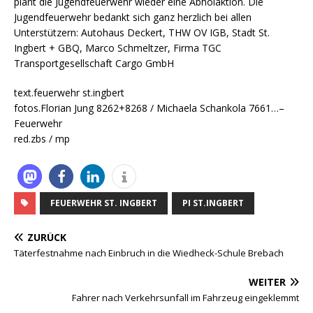
plant die Jugendfeuerwehr wieder eine Abholaktion. Die
Jugendfeuerwehr bedankt sich ganz herzlich bei allen
Unterstützern: Autohaus Deckert, THW OV IGB, Stadt St.
Ingbert + GBQ, Marco Schmeltzer, Firma TGC
Transportgesellschaft Cargo GmbH
text.feuerwehr st.ingbert
fotos.Florian Jung 8262+8268 / Michaela Schankola 7661…–
Feuerwehr
red.zbs / mp
FEUERWEHR ST. INGBERT
PI ST.INGBERT
ZURÜCK
Täterfestnahme nach Einbruch in die Wiedheck-Schule Brebach
WEITER
Fahrer nach Verkehrsunfall im Fahrzeug eingeklemmt