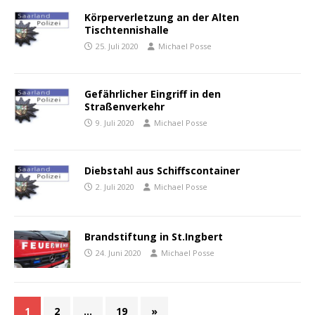
Körperverletzung an der Alten
Tischtennishalle
25. Juli 2020
Michael Posse
Gefährlicher Eingriff in den
Straßenverkehr
9. Juli 2020
Michael Posse
Diebstahl aus Schiffscontainer
2. Juli 2020
Michael Posse
Brandstiftung in St.Ingbert
24. Juni 2020
Michael Posse
1
2
…
19
»