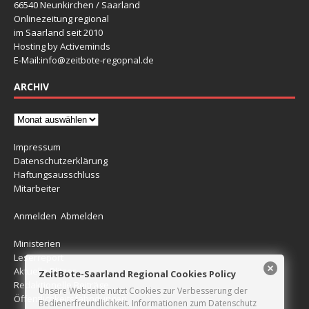
66540 Neunkirchen / Saarland
Onlinezeitung regional
im Saarland seit 2010
Hosting by Activeminds
E-Mail:
info@zeitbote-regopnal.de
ARCHIV
Impressum
Datenschutzerklärung
Haftungsausschluss
Mitarbeiter
Anmelden
Abmelden
Ministerien
Leserreport
Aktuelle Blitzer
ZeitBote-Saarland Regional Cookies Policy
Redaktionelle Beiträge
Unsere Webseite nutzt Cookies zur Verbesserung der
Öffentlichkeitsfahndungen
Bedienerfreundlichkeit. Informationen zum Datenschutz