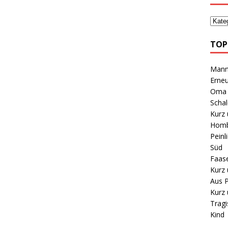
TOP
Mann 
Erneu
Oma B
Schal
Kurz 
Homb
Peinl
Süd
Faas
Kurz 
Aus P
Kurz 
Tragi
Kind