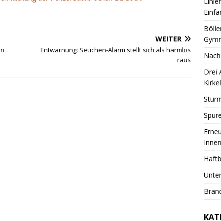
Linie
Einfa
Bölle
WEITER
Gymn
en
Entwarnung: Seuchen-Alarm stellt sich als harmlos
Nach
raus
Drei
Kirkel
Sturm
Spure
Erneu
Innen
Haftb
Unter
Brand
KAT