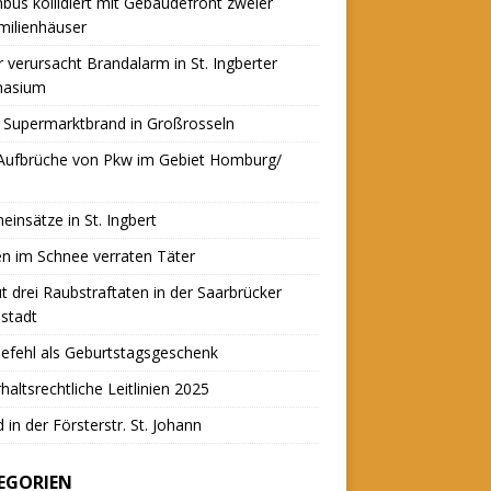
nbus kollidiert mit Gebäudefront zweier
milienhäuser
r verursacht Brandalarm in St. Ingberter
asium
 Supermarktbrand in Großrosseln
 Aufbrüche von Pkw im Gebiet Homburg/
einsätze in St. Ingbert
n im Schnee verraten Täter
t drei Raubstraftaten in der Saarbrücker
stadt
efehl als Geburtstagsgeschenk
haltsrechtliche Leitlinien 2025
 in der Försterstr. St. Johann
EGORIEN