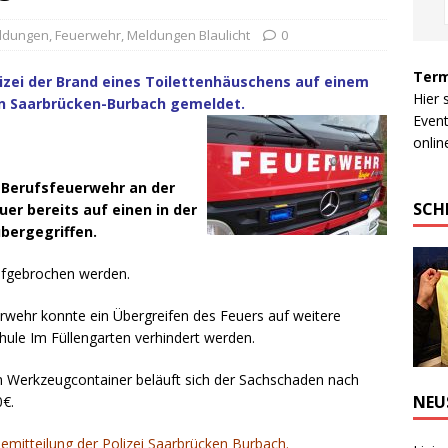
eldungen
,
Feuerwehr
,
Meldungen Blaulicht
0
Term
zei der Brand eines Toilettenhäuschens auf einem
Hier 
in Saarbrücken-Burbach gemeldet.
Event
online
er Berufsfeuerwehr an der
SCH
uer bereits auf einen in der
bergegriffen.
ufgebrochen werden.
erwehr konnte ein Übergreifen des Feuers auf weitere
hule Im Füllengarten verhindert werden.
em Werkzeugcontainer beläuft sich der Sachschaden nach
NEU
0€.
semitteilung der Polizei Saarbrücken Burbach.