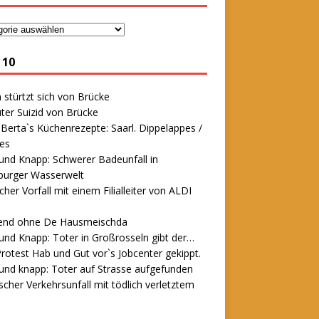
 10
stürtzt sich von Brücke
ter Suizid von Brücke
erta`s Küchenrezepte: Saarl. Dippelappes /
es
und Knapp: Schwerer Badeunfall in
urger Wasserwelt
icher Vorfall mit einem Filialleiter von ALDI
end ohne De Hausmeischda
und Knapp: Toter in Großrosseln gibt der…
rotest Hab und Gut vor`s Jobcenter gekippt.
und knapp: Toter auf Strasse aufgefunden
scher Verkehrsunfall mit tödlich verletztem