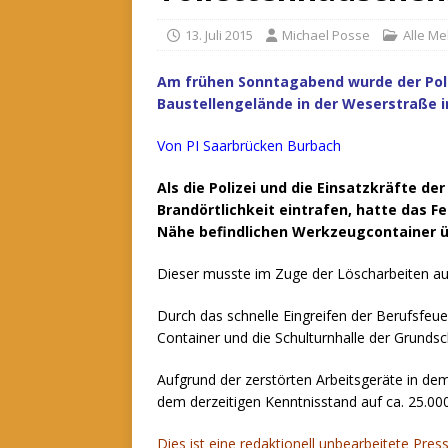
13. Juli 2015
Michael Posse
Alle M
Am frühen Sonntagabend wurde der Poli
Baustellengelände in der Weserstraße 
Von PI Saarbrücken Burbach
Als die Polizei und die Einsatzkräfte d
Brandörtlichkeit eintrafen, hatte das Fe
Nähe befindlichen Werkzeugcontainer ü
Dieser musste im Zuge der Löscharbeiten a
Durch das schnelle Eingreifen der Berufsfeu
Container und die Schulturnhalle der Grundsc
Aufgrund der zerstörten Arbeitsgeräte in d
dem derzeitigen Kenntnisstand auf ca. 25.00
Dies ist eine redaktionell unbearbeitete Pres