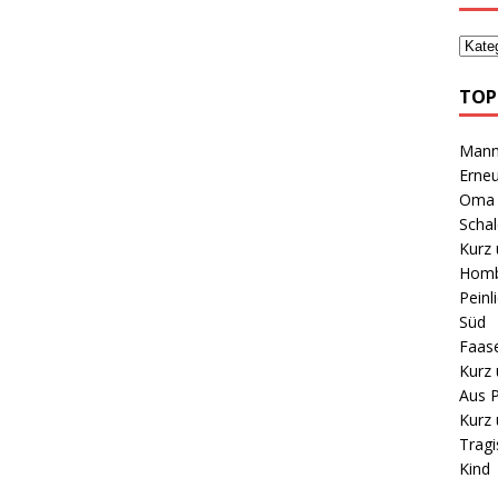
TOP
Mann 
Erneu
Oma B
Schal
Kurz 
Homb
Peinl
Süd
Faas
Kurz 
Aus P
Kurz 
Tragi
Kind