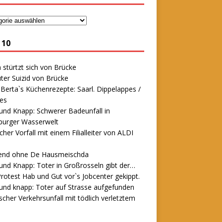
 10
stürtzt sich von Brücke
ter Suizid von Brücke
erta`s Küchenrezepte: Saarl. Dippelappes /
es
und Knapp: Schwerer Badeunfall in
urger Wasserwelt
icher Vorfall mit einem Filialleiter von ALDI
end ohne De Hausmeischda
und Knapp: Toter in Großrosseln gibt der…
rotest Hab und Gut vor`s Jobcenter gekippt.
und knapp: Toter auf Strasse aufgefunden
scher Verkehrsunfall mit tödlich verletztem