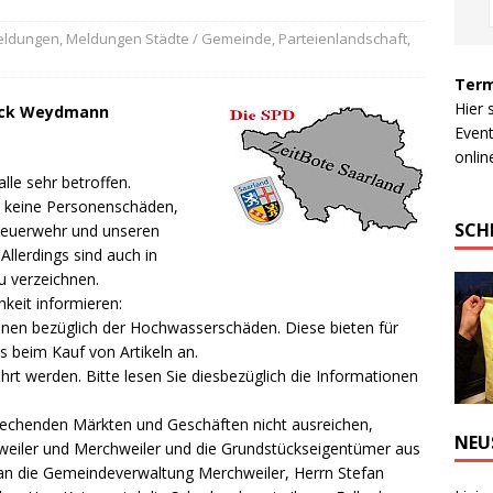
Meldungen
,
Meldungen Städte / Gemeinde
,
Parteienlandschaft
,
Term
Hier 
rick Weydmann
Event
online
lle sehr betroffen.
e keine Personenschäden,
SCH
Feuerwehr und unseren
Allerdings sind auch in
 verzeichnen.
keit informieren:
ionen bezüglich der Hochwasserschäden. Diese bieten für
 beim Kauf von Artikeln an.
rt werden. Bitte lesen Sie diesbezüglich die Informationen
echenden Märkten und Geschäften nicht ausreichen,
NEU
eiler und Merchweiler und die Grundstückseigentümer aus
an die Gemeindeverwaltung Merchweiler, Herrn Stefan