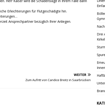
Linie
. Herr Kaiser wird die Schadenslage in Ihrem Falle dann
Einfa
iche Erleichterungen für Flutgeschädigte hin.
Bölle
chterungen…
Gymn
rzeit Ansprechpartner bezüglich Ihrer Anliegen.
Nach
Drei
Kirkel
Sturm
Spure
Erneu
Innen
WEITER
Haftb
Zum Aufritt von Candice Breitz in Saarbrücken
Unter
Brand
KAT