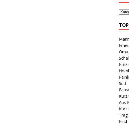
TOP
Mann 
Erneu
Oma B
Schal
Kurz 
Homb
Peinl
Süd
Faas
Kurz 
Aus P
Kurz 
Tragi
Kind