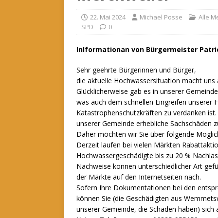
22. Mai 2024
Michael Posse
Alle 
SPD
0
InIformationan von Bürgermeister Pat
Sehr geehrte Bürgerinnen und Bürger,
die aktuelle Hochwassersituation macht uns a
Glücklicherweise gab es in unserer Gemeind
was auch dem schnellen Eingreifen unserer 
Katastrophenschutzkräften zu verdanken ist. 
unserer Gemeinde erhebliche Sachschäden zu
Daher möchten wir Sie über folgende Möglich
Derzeit laufen bei vielen Märkten Rabattakt
Hochwassergeschädigte bis zu 20 % Nachlass
Nachweise können unterschiedlicher Art gefüh
der Märkte auf den Internetseiten nach.
Sofern Ihre Dokumentationen bei den entspr
können Sie (die Geschädigten aus Wemmetsw
unserer Gemeinde, die Schäden haben) sich 