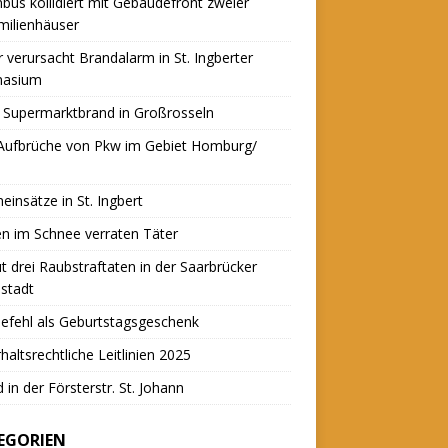
nbus kollidiert mit Gebäudefront zweier
milienhäuser
r verursacht Brandalarm in St. Ingberter
asium
 Supermarktbrand in Großrosseln
 Aufbrüche von Pkw im Gebiet Homburg/
einsätze in St. Ingbert
n im Schnee verraten Täter
t drei Raubstraftaten in der Saarbrücker
stadt
efehl als Geburtstagsgeschenk
haltsrechtliche Leitlinien 2025
 in der Försterstr. St. Johann
EGORIEN