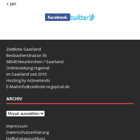
« Jan.
ZeitBote-Saarland
Bexbacherstrasse 36
66540 Neunkirchen / Saarland
Onlinezeitung regional
im Saarland seit 2010
Hosting by Activeminds
E-Mail:
info@zeitbote-regopnal.de
ARCHIV
Impressum
Datenschutzerklärung
Haftungsausschluss