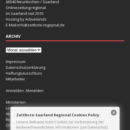
66540 Neunkirchen / Saarland
Onlinezeitung regional
im Saarland seit 2010
Hosting by Activeminds
E-Mail:
info@zeitbote-regopnal.de
ARCHIV
Impressum
Datenschutzerklärung
Haftungsausschluss
Mitarbeiter
Anmelden
Abmelden
Ministerien
Leserreport
Aktuelle Blitzer
ZeitBote-Saarland Regional Cookies Policy
Redaktionelle Beiträge
Unsere Webseite nutzt Cookies zur Verbesserung der
Öffentlichkeitsfahndungen
Bedienerfreundlichkeit. Informationen zum Datenschutz