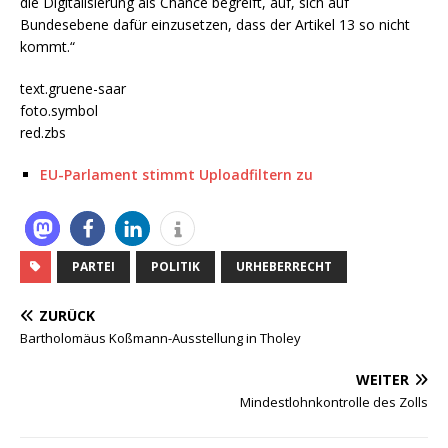
die Digitalisierung als Chance begreift, auf, sich auf
Bundesebene dafür einzusetzen, dass der Artikel 13 so nicht
kommt.“
text.gruene-saar
foto.symbol
red.zbs
EU-Parlament stimmt Uploadfiltern zu
PARTEI
POLITIK
URHEBERRECHT
ZURÜCK
Bartholomäus Koßmann-Ausstellung in Tholey
WEITER
Mindestlohnkontrolle des Zolls