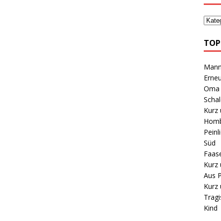
TOP
Mann 
Erneu
Oma B
Schal
Kurz 
Homb
Peinl
Süd
Faas
Kurz 
Aus P
Kurz 
Tragi
Kind