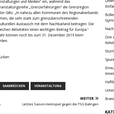
Linie
nstaltungen und Medien“ ein, während das
Einfa
ranstaltungsreihe „Grenzerfahrungen“ die Grenzregion
eter Gillo: „In nahezu allen Kommunen des Regionalverbands
Bölle
hmen, die sehr stark zum grenzüberschreitenden
Gymn
ulturellen Austausch mit dem Nachbarland beitragen. Die
Nach
ichen Aktivitäten einen wichtigen Beitrag für Europa.“
Jahr können noch bis zum 31. Dezember 2019 beim
Drei
rden.
Kirkel
Sturm
rücken
Spure
Erneu
Innen
Haftb
SAARBRÜCKEN
VERANSTALTUNG
Unter
WEITER
Brand
n
Letztes Saison-Heimspiel gegen die TSG Balingen
KAT