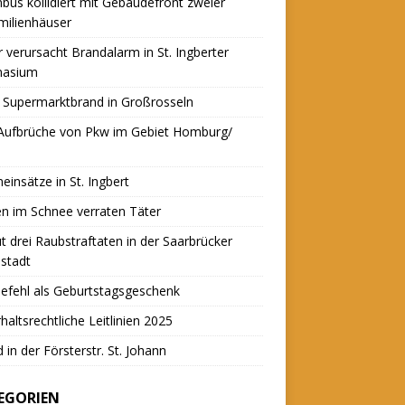
nbus kollidiert mit Gebäudefront zweier
milienhäuser
r verursacht Brandalarm in St. Ingberter
asium
 Supermarktbrand in Großrosseln
 Aufbrüche von Pkw im Gebiet Homburg/
einsätze in St. Ingbert
n im Schnee verraten Täter
t drei Raubstraftaten in der Saarbrücker
stadt
efehl als Geburtstagsgeschenk
haltsrechtliche Leitlinien 2025
 in der Försterstr. St. Johann
EGORIEN