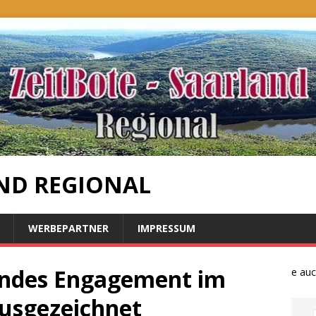
ND REGIONAL
WERBEPARTNER
IMPRESSUM
endes Engagement im
Bauernproteste auch i
usgezeichnet