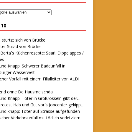
 10
stürtzt sich von Brücke
ter Suizid von Brücke
erta`s Küchenrezepte: Saarl. Dippelappes /
es
und Knapp: Schwerer Badeunfall in
urger Wasserwelt
icher Vorfall mit einem Filialleiter von ALDI
end ohne De Hausmeischda
und Knapp: Toter in Großrosseln gibt der…
rotest Hab und Gut vor`s Jobcenter gekippt.
und knapp: Toter auf Strasse aufgefunden
scher Verkehrsunfall mit tödlich verletztem