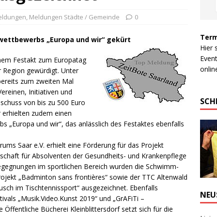
Meldungen
,
Meldungen Städte / Gemeinde
0
Term
wettbewerbs „Europa und wir“ gekürt
Hier 
Event
inem Festakt zum Europatag
online
 Region gewürdigt. Unter
bereits zum zweiten Mal
ereinen, Initiativen und
SCH
uschuss von bis zu 500 Euro
 erhielten zudem einen
 „Europa und wir“, das anlässlich des Festaktes ebenfalls
ums Saar e.V. erhielt eine Förderung für das Projekt
chaft für Absolventen der Gesundheits- und Krankenpflege
Begegnungen im sportlichen Bereich wurden die Schwimm-
rojekt „Badminton sans frontières“ sowie der TTC Altenwald
sch im Tischtennissport“ ausgezeichnet. Ebenfalls
NEU
tivals „Musik.Video.Kunst 2019“ und „GrAFiTi –
Öffentliche Bücherei Kleinblittersdorf setzt sich für die