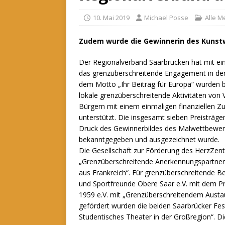
10. Mai 2019
Michael Posse
Alle 
Zudem wurde die Gewinnerin des Kunst
Der Regionalverband Saarbrücken hat mit e
das grenzüberschreitende Engagement in der
dem Motto „Ihr Beitrag für Europa“ wurden 
lokale grenzüberschreitende Aktivitäten von V
Bürgern mit einem einmaligen finanziellen Z
unterstützt.
Die insgesamt sieben Preisträger
Druck des Gewinnerbildes des Malwettbewerbs
bekanntgegeben und ausgezeichnet wurde.
Die Gesellschaft zur Förderung des HerzZentr
„Grenzüberschreitende Anerkennungspartners
aus Frankreich“. Für grenzüberschreitende 
und Sportfreunde Obere Saar e.V. mit dem P
1959 e.V. mit „Grenzüberschreitendem Austau
gefördert wurden die beiden Saarbrücker Fes
Studentisches Theater in der Großregion“. Die 