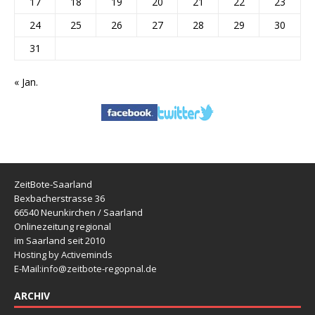
17
18
19
20
21
22
23
24
25
26
27
28
29
30
31
« Jan.
ZeitBote-Saarland
Bexbacherstrasse 36
66540 Neunkirchen / Saarland
Onlinezeitung regional
im Saarland seit 2010
Hosting by Activeminds
E-Mail:
info@zeitbote-regopnal.de
ARCHIV