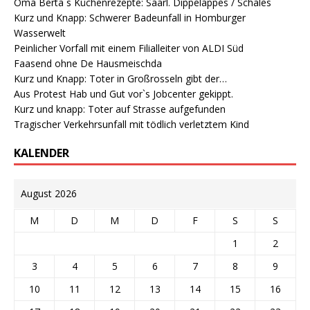
Oma Berta`s Küchenrezepte: Saarl. Dippelappes / Schales
Kurz und Knapp: Schwerer Badeunfall in Homburger
Wasserwelt
Peinlicher Vorfall mit einem Filialleiter von ALDI Süd
Faasend ohne De Hausmeischda
Kurz und Knapp: Toter in Großrosseln gibt der…
Aus Protest Hab und Gut vor`s Jobcenter gekippt.
Kurz und knapp: Toter auf Strasse aufgefunden
Tragischer Verkehrsunfall mit tödlich verletztem Kind
KALENDER
August 2026
M
D
M
D
F
S
S
1
2
3
4
5
6
7
8
9
10
11
12
13
14
15
16