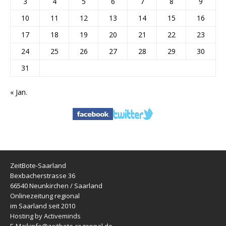
3
4
5
6
7
8
9
10
11
12
13
14
15
16
17
18
19
20
21
22
23
24
25
26
27
28
29
30
31
« Jan.
ZeitBote-Saarland
Bexbacherstrasse 36
66540 Neunkirchen / Saarland
Onlinezeitung regional
im Saarland seit 2010
Hosting by Activeminds