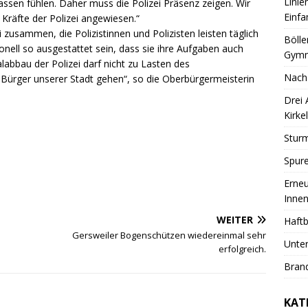
Linie
assen fühlen. Daher muss die Polizei Präsenz zeigen. Wir
Einfa
 Kräfte der Polizei angewiesen.“
i zusammen, die Polizistinnen und Polizisten leisten täglich
Bölle
nell so ausgestattet sein, dass sie ihre Aufgaben auch
Gymn
abbau der Polizei darf nicht zu Lasten des
Nach
 Bürger unserer Stadt gehen“, so die Oberbürgermeisterin
Drei
Kirkel
Sturm
Spure
Erneu
Innen
WEITER
Haftb
Gersweiler Bogenschützen wiedereinmal sehr
Unter
erfolgreich.
Brand
KAT