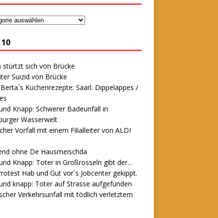
 10
stürtzt sich von Brücke
ter Suizid von Brücke
erta`s Küchenrezepte: Saarl. Dippelappes /
es
und Knapp: Schwerer Badeunfall in
urger Wasserwelt
icher Vorfall mit einem Filialleiter von ALDI
end ohne De Hausmeischda
und Knapp: Toter in Großrosseln gibt der…
rotest Hab und Gut vor`s Jobcenter gekippt.
und knapp: Toter auf Strasse aufgefunden
scher Verkehrsunfall mit tödlich verletztem