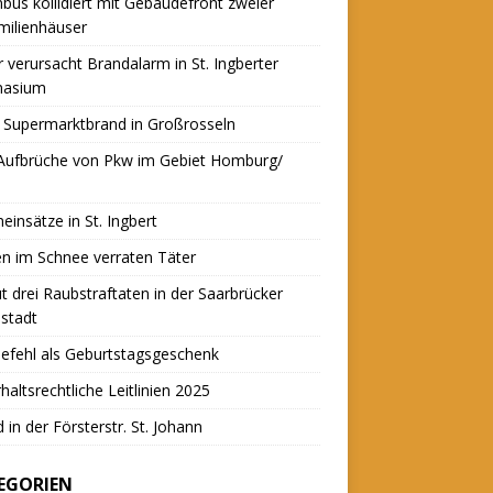
nbus kollidiert mit Gebäudefront zweier
milienhäuser
r verursacht Brandalarm in St. Ingberter
asium
 Supermarktbrand in Großrosseln
 Aufbrüche von Pkw im Gebiet Homburg/
einsätze in St. Ingbert
n im Schnee verraten Täter
t drei Raubstraftaten in der Saarbrücker
stadt
efehl als Geburtstagsgeschenk
haltsrechtliche Leitlinien 2025
 in der Försterstr. St. Johann
EGORIEN