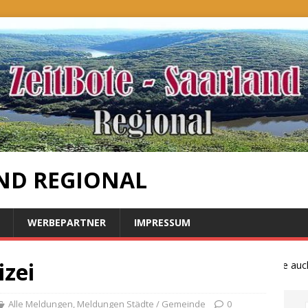
ND REGIONAL
WERBEPARTNER
IMPRESSUM
izei
Bauernproteste auch i
Alle Meldungen
,
Meldungen Städte / Gemeinde
0