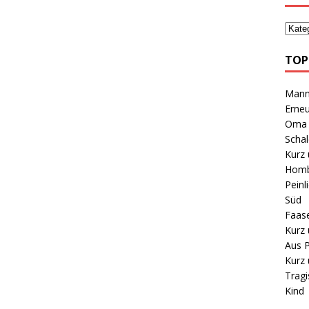
TOP
Mann 
Erneu
Oma B
Schal
Kurz 
Homb
Peinl
Süd
Faas
Kurz 
Aus P
Kurz 
Tragi
Kind