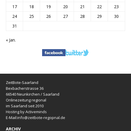
17
18
19
20
21
22
23
24
25
26
27
28
29
30
31
« Jan.
ZeitBote-Saarland
Bexbacherstrasse 36
66540 Neunkirchen / Saarland
Onlinezeitung regional
im Saarland seit 2010
Hosting by Activeminds
E-Mail:
info@zeitbote-regopnal.de
ARCHIV