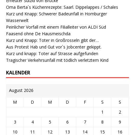
Erneuter Suizid von Brücke
Oma Berta`s Küchenrezepte: Saarl. Dippelappes / Schales
Kurz und Knapp: Schwerer Badeunfall in Homburger
Wasserwelt
Peinlicher Vorfall mit einem Filialleiter von ALDI Süd
Faasend ohne De Hausmeischda
Kurz und Knapp: Toter in Großrosseln gibt der…
Aus Protest Hab und Gut vor`s Jobcenter gekippt.
Kurz und knapp: Toter auf Strasse aufgefunden
Tragischer Verkehrsunfall mit tödlich verletztem Kind
KALENDER
August 2026
M
D
M
D
F
S
S
1
2
3
4
5
6
7
8
9
10
11
12
13
14
15
16