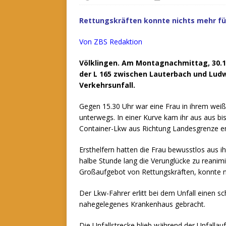
Rettungskräften konnte nichts mehr für
Von ZBS Redaktion
Völklingen. Am Montagnachmittag, 30.11
der L 165 zwischen Lauterbach und Ludwe
Verkehrsunfall.
Gegen 15.30 Uhr war eine Frau in ihrem we
unterwegs. In einer Kurve kam ihr aus aus bi
Container-Lkw aus Richtung Landesgrenze e
Ersthelfern hatten die Frau bewusstlos aus 
halbe Stunde lang die Verunglücke zu reanimie
Großaufgebot von Rettungskräften, konnte ni
Der Lkw-Fahrer erlitt bei dem Unfall einen 
nahegelegenes Krankenhaus gebracht.
Die Unfallstrecke blieb während der Unfallau