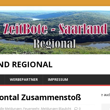
ND REGIONAL
WERBEPARTNER
IMPRESSUM
Frontal Zusammenstoß
Bauernproteste auch i
Alle Meldungen
,
Feuerwehr
,
Meldungen Blaulicht
0