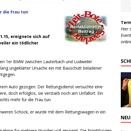
 die Frau tun
Term
Hier 
Event
.15, ereignete sich auf
online
iler ein tödlicher
SCH
ißen 1er BMW zwischen Lauterbach und Ludweiler
slang ungeklärter Ursache ein mit Bauschutt beladener
ntgegen.
ihrem Auto gezogen. Der Rettungsdienst versuchte eine
re, doch erfolglos, sie verstarb noch am Unfallort. Ein
chts mehr für die Frau tun.
schweren Schock, er wurde mit dem Rettungswagen in ein
NEU
fnahme für mehrere Stunden voll gesperrt. Die Ermittlungen