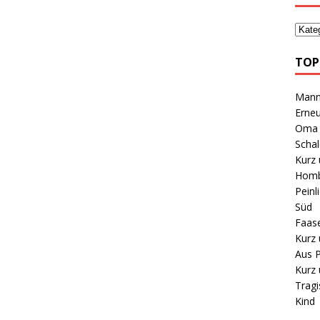
TOP
Mann 
Erneu
Oma B
Schal
Kurz 
Homb
Peinl
Süd
Faas
Kurz 
Aus P
Kurz 
Tragi
Kind