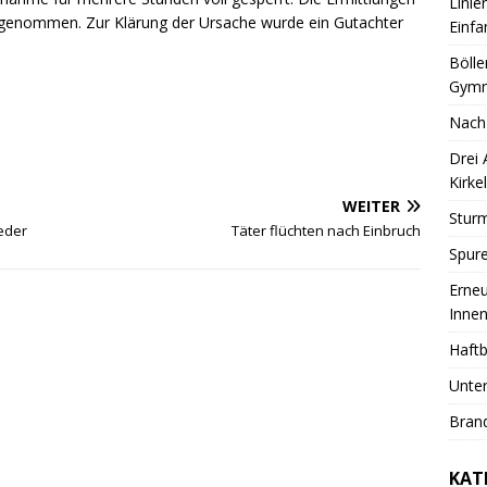
Linie
ufgenommen. Zur Klärung der Ursache wurde ein Gutachter
Einfa
Bölle
Gymn
Nach
Drei
Kirkel
WEITER
Sturm
eder
Täter flüchten nach Einbruch
Spure
Erneu
Innen
Haftb
Unter
Brand
KAT