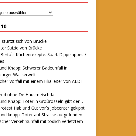
 10
stürtzt sich von Brücke
ter Suizid von Brücke
erta`s Küchenrezepte: Saarl. Dippelappes /
es
und Knapp: Schwerer Badeunfall in
urger Wasserwelt
icher Vorfall mit einem Filialleiter von ALDI
end ohne De Hausmeischda
und Knapp: Toter in Großrosseln gibt der…
rotest Hab und Gut vor`s Jobcenter gekippt.
und knapp: Toter auf Strasse aufgefunden
scher Verkehrsunfall mit tödlich verletztem