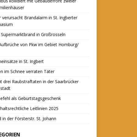
nbus kollidiert mit Gebäudefront zweier
milienhäuser
r verursacht Brandalarm in St. Ingberter
asium
 Supermarktbrand in Großrosseln
 Aufbrüche von Pkw im Gebiet Homburg/
einsätze in St. Ingbert
n im Schnee verraten Täter
t drei Raubstraftaten in der Saarbrücker
stadt
efehl als Geburtstagsgeschenk
haltsrechtliche Leitlinien 2025
 in der Försterstr. St. Johann
EGORIEN