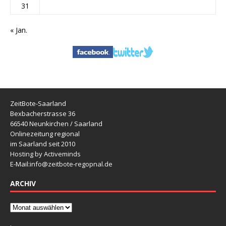
31
« Jan.
ZeitBote-Saarland
Bexbacherstrasse 36
66540 Neunkirchen / Saarland
Onlinezeitung regional
im Saarland seit 2010
Hosting by Activeminds
E-Mail:
info@zeitbote-regopnal.de
ARCHIV