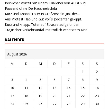
Peinlicher Vorfall mit einem Filialleiter von ALDI Süd
Faasend ohne De Hausmeischda
Kurz und Knapp: Toter in Großrosseln gibt der…
Aus Protest Hab und Gut vor`s Jobcenter gekippt.
Kurz und knapp: Toter auf Strasse aufgefunden
Tragischer Verkehrsunfall mit tödlich verletztem Kind
KALENDER
August 2026
M
D
M
D
F
S
S
1
2
3
4
5
6
7
8
9
10
11
12
13
14
15
16
17
18
19
20
21
22
23
24
25
26
27
28
29
30