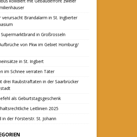
nbus kollidiert mit Gebäudefront zweier
milienhäuser
r verursacht Brandalarm in St. Ingberter
asium
 Supermarktbrand in Großrosseln
 Aufbrüche von Pkw im Gebiet Homburg/
einsätze in St. Ingbert
n im Schnee verraten Täter
t drei Raubstraftaten in der Saarbrücker
stadt
efehl als Geburtstagsgeschenk
haltsrechtliche Leitlinien 2025
 in der Försterstr. St. Johann
EGORIEN