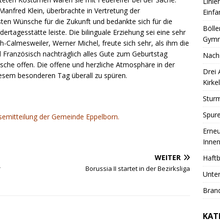
Linie
anfred Klein, überbrachte in Vertretung der
Einfa
esten Wünsche für die Zukunft und bedankte sich für die
Bölle
dertagesstätte leiste. Die bilinguale Erziehung sei eine sehr
Gymn
-Calmesweiler, Werner Michel, freute sich sehr, als ihm die
 Französisch nachträglich alles Gute zum Geburtstag
Nach
che offen. Die offene und herzliche Atmosphäre in der
Drei
iesem besonderen Tag überall zu spüren.
Kirkel
Sturm
Spure
ssemitteilung der Gemeinde Eppelborn.
Erneu
Innen
WEITER
Haftb
r
Borussia II startet in der Bezirksliga
Unter
Brand
KAT