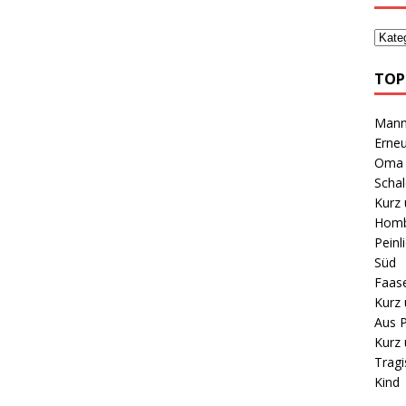
TOP
Mann 
Erneu
Oma B
Schal
Kurz 
Homb
Peinl
Süd
Faas
Kurz 
Aus P
Kurz 
Tragi
Kind