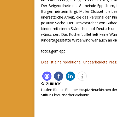
Der Beigeordnete der Gemeinde Eppelborn, M
Bürgermeisterin Birgit Müller-Closset, die b
unersetzliche Arbeit, die das Personal der Kin
positive Sache. Der Ortsvorsteher von Bubach
Kinder mit einem Ständchen auf Deutsch und
wünschten. Das Kuchenbuffet ließ keine Wüns
Kindertagesstätte Wirbelwind war auch an d
fotos.gem.epp.
Dies ist eine redaktionell unbearbeidete Pre
ZURÜCK
Laufen für das Fliedner Hospiz Neunkirchen de
Stiftung kreuznacher diakonie