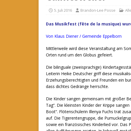
5. Juli 2016
Brandon-Lee Posse
Al
Das Musikfest (fête de la musique) wurd
Von Klaus Diener / Gemeinde Eppelborn
Mittlerweile wird diese Veranstaltung am S
Orten rund um den Globus gefeiert.
Die bilinguale (zweisprachige) Kindertagesst
Leiterin Heike Deutscher griff diese musikal
Erziehungsberechtigten und Freunden ein bunt
dass dichtes Gedränge herrschte.
Die Kinder sangen gemeinsam mit großer Be
Tag“. Die kleinsten Kinder der Krippe sangen
Boot“. Flötenschülerin Illenya Fuchs trat z
auf. Die Tigerentengruppe, die Pumuckelgrup
sowie ein französisches Kinderlied vor. Das 
allen Aufführungen zeigten. In liebevoll gest