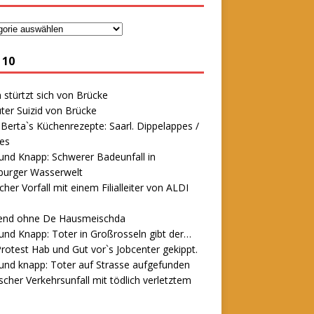
 10
stürtzt sich von Brücke
ter Suizid von Brücke
erta`s Küchenrezepte: Saarl. Dippelappes /
es
und Knapp: Schwerer Badeunfall in
urger Wasserwelt
icher Vorfall mit einem Filialleiter von ALDI
end ohne De Hausmeischda
und Knapp: Toter in Großrosseln gibt der…
rotest Hab und Gut vor`s Jobcenter gekippt.
und knapp: Toter auf Strasse aufgefunden
scher Verkehrsunfall mit tödlich verletztem