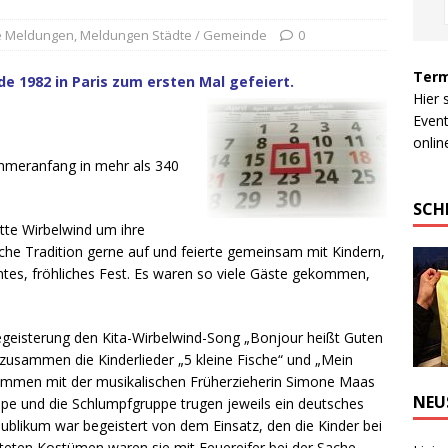
le Meldungen
,
Meldungen Städte / Gemeinde
0
Term
e 1982 in Paris zum ersten Mal gefeiert.
Hier 
Event
online
ommeranfang in mehr als 340
SCH
ätte Wirbelwind um ihre
ische Tradition gerne auf und feierte gemeinsam mit Kindern,
es, fröhliches Fest.
Es waren so viele Gäste gekommen,
geisterung den Kita-Wirbelwind-Song „Bonjour heißt Guten
 zusammen die Kinderlieder „5 kleine Fische“ und „Mein
usammen mit der musikalischen Früherzieherin Simone Maas
NEU
pe und die Schlumpfgruppe trugen jeweils ein deutsches
Publikum war begeistert von dem Einsatz, den die Kinder bei
alteten Kostümen waren sie mit Feuereifer bei der Sache.