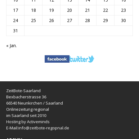
17
18
19
20
21
22
23
24
25
26
27
28
29
30
31
« Jan.
ZeitBote-Saarland
Bexbacherstrasse 36
66540 Neunkirchen / Saarland
Onlinezeitung regional
im Saarland seit 2010
Hosting by Activeminds
E-Mail:
info@zeitbote-regopnal.de