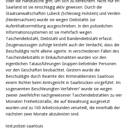
oder die Handtasche griff, um sich zu bereichern. Nicht nur im
Saarland ist sie einschlägig aktiv gewesen. Durch die
Staatsanwaltschaften Lübeck (Schleswig-Holstein) und Verden
(Niedersachsen) wurde sie wegen Diebstahls zur
Aufenthaltsermittlung ausgeschrieben. In den polizeilichen
Informationssystemen ist sie mehrfach wegen
Taschendiebstahl, Diebstahl und Bandendiebstahl erfasst.
Zeugenaussagen zufolge besteht auch der Verdacht, dass die
Beschuldigte nicht alleine agierte. In verschiedenen Fällen des
Taschendiebstahls in Einkaufsmärkten wurden vor den
eigentlichen Tatausführungen Gruppen bettelnder Personen
vor den Geschäften beobachtet. Gestern wurde die
Beschuldigte durch Beamte des Kriminaldienstes Saarlouis
einem Richter beim Amtsgericht in Saarbrücken vorgeführt. Im
sogenannten Beschleunigten Verfahren“ wurde sie wegen
zweier zweifelsfrei nachgewiesener Taschendiebstählen zu vier
Monaten Freiheitsstraße, die auf Bewährung ausgesetzt
wurden und zu 100 Arbeitsstunden verurteilt, die innerhalb der
nächsten zwei Monate abzuleisten sind.
text.polizei saarlouis