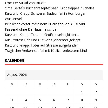
Erneuter Suizid von Brücke
Oma Berta`s Küchenrezepte: Saarl. Dippelappes / Schales
Kurz und Knapp: Schwerer Badeunfall in Homburger
Wasserwelt
Peinlicher Vorfall mit einem Filialleiter von ALDI Süd
Faasend ohne De Hausmeischda
Kurz und Knapp: Toter in Großrosseln gibt der…
Aus Protest Hab und Gut vor`s Jobcenter gekippt.
Kurz und knapp: Toter auf Strasse aufgefunden
Tragischer Verkehrsunfall mit tödlich verletztem Kind
KALENDER
August 2026
M
D
M
D
F
S
S
1
2
3
4
5
6
7
8
9
10
11
12
13
14
15
16