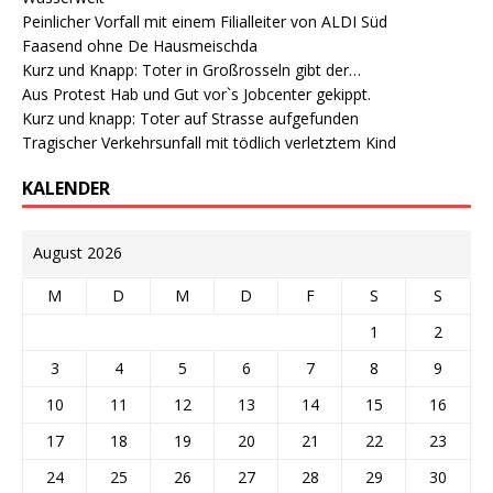
Peinlicher Vorfall mit einem Filialleiter von ALDI Süd
Faasend ohne De Hausmeischda
Kurz und Knapp: Toter in Großrosseln gibt der…
Aus Protest Hab und Gut vor`s Jobcenter gekippt.
Kurz und knapp: Toter auf Strasse aufgefunden
Tragischer Verkehrsunfall mit tödlich verletztem Kind
KALENDER
August 2026
M
D
M
D
F
S
S
1
2
3
4
5
6
7
8
9
10
11
12
13
14
15
16
17
18
19
20
21
22
23
24
25
26
27
28
29
30