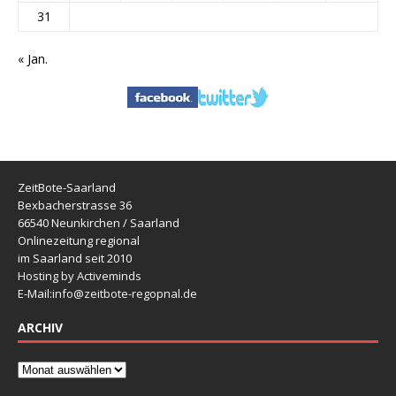
31
« Jan.
ZeitBote-Saarland
Bexbacherstrasse 36
66540 Neunkirchen / Saarland
Onlinezeitung regional
im Saarland seit 2010
Hosting by Activeminds
E-Mail:
info@zeitbote-regopnal.de
ARCHIV