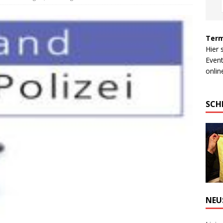
Term
Hier 
Event
online
SCH
NEU