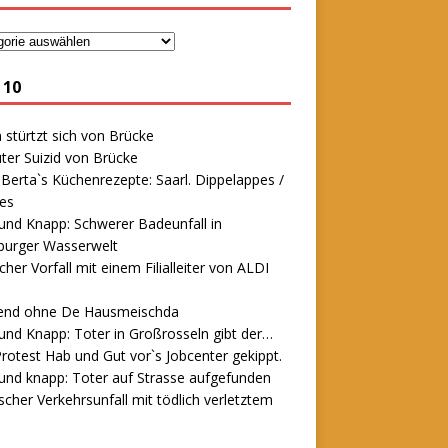
 10
stürtzt sich von Brücke
ter Suizid von Brücke
erta`s Küchenrezepte: Saarl. Dippelappes /
es
und Knapp: Schwerer Badeunfall in
urger Wasserwelt
icher Vorfall mit einem Filialleiter von ALDI
end ohne De Hausmeischda
und Knapp: Toter in Großrosseln gibt der…
rotest Hab und Gut vor`s Jobcenter gekippt.
und knapp: Toter auf Strasse aufgefunden
scher Verkehrsunfall mit tödlich verletztem