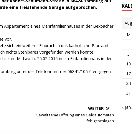
n der Robert-Schumann-Straße in 66424 Homburg auf
KAL
urde eine freistehende Garage aufgebrochen,
Aug
em Appartement eines Mehrfamilienhauses in der Bexbacher
M
se vor.
ete sich ein weiterer Einbruch in das katholische Pfarramt
och nichts Stehlbares vorgefunden werden konnte.
3
acht zum Mittwoch, 25.02.2015 in ein Einfamilienhaus in der
10
n Homburg unter der Telefonnummer 06841/106-0 entgegen.
17
24
31
« Jan.
WEITER
Gewaltsame Öffnung eines Geldautomaten
fehlgeschlagen