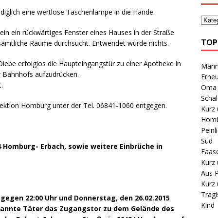
diglich eine wertlose Taschenlampe in die Hände.
ein ein rückwärtiges Fenster eines Hauses in der Straße
TOP
ämtliche Räume durchsucht. Entwendet wurde nichts.
ebe erfolglos die Haupteingangstür zu einer Apotheke in
Mann 
 Bahnhofs aufzudrücken.
Erneu
.
Oma B
Schal
pektion Homburg unter der Tel. 06841-1060 entgegen.
Kurz 
Homb
Peinl
Süd
 Homburg- Erbach, sowie weitere Einbrüche in
Faas
Kurz 
Aus P
Kurz 
Tragi
5 gegen 22:00 Uhr und Donnerstag, den 26.02.2015
Kind
kannte Täter das Zugangstor zu dem Gelände des