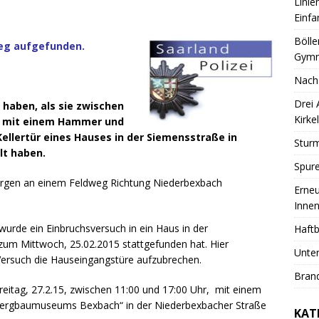
Linie
Einfa
Bölle
weg aufgefunden.
Gymn
Nach
Drei
 haben, als sie zwischen
Kirkel
5) mit einem Hammer und
llertür eines Hauses in der Siemensstraße in
Sturm
t haben.
Spure
rgen an einem Feldweg Richtung Niederbexbach
Erneu
Innen
urde ein Einbruchsversuch in ein Haus in der
Haftb
zum Mittwoch, 25.02.2015 stattgefunden hat. Hier
Unter
Versuch die Hauseingangstüre aufzubrechen.
Brand
eitag, 27.2.15, zwischen 11:00 und 17:00 Uhr, mit einem
Bergbaumuseums Bexbach“ in der Niederbexbacher Straße
KAT