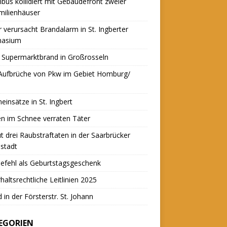
nbus kollidiert mit Gebäudefront zweier
milienhäuser
r verursacht Brandalarm in St. Ingberter
asium
 Supermarktbrand in Großrosseln
 Aufbrüche von Pkw im Gebiet Homburg/
einsätze in St. Ingbert
n im Schnee verraten Täter
t drei Raubstraftaten in der Saarbrücker
stadt
efehl als Geburtstagsgeschenk
haltsrechtliche Leitlinien 2025
 in der Försterstr. St. Johann
EGORIEN