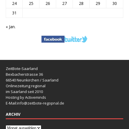
24
25
26
27
28
29
30
31
« Jan.
ZeitBote-Saarland
Bexbacherstrasse 36
66540 Neunkirchen / Saarland
Onlinezeitung regional
im Saarland seit 2010
Hosting by Activeminds
E-Mail:
info@zeitbote-regopnal.de
ARCHIV