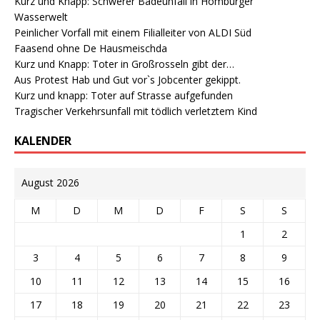
Kurz und Knapp: Schwerer Badeunfall in Homburger
Wasserwelt
Peinlicher Vorfall mit einem Filialleiter von ALDI Süd
Faasend ohne De Hausmeischda
Kurz und Knapp: Toter in Großrosseln gibt der…
Aus Protest Hab und Gut vor`s Jobcenter gekippt.
Kurz und knapp: Toter auf Strasse aufgefunden
Tragischer Verkehrsunfall mit tödlich verletztem Kind
KALENDER
August 2026
M
D
M
D
F
S
S
1
2
3
4
5
6
7
8
9
10
11
12
13
14
15
16
17
18
19
20
21
22
23