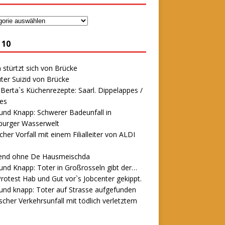
 10
stürtzt sich von Brücke
ter Suizid von Brücke
erta`s Küchenrezepte: Saarl. Dippelappes /
es
und Knapp: Schwerer Badeunfall in
urger Wasserwelt
icher Vorfall mit einem Filialleiter von ALDI
end ohne De Hausmeischda
und Knapp: Toter in Großrosseln gibt der…
rotest Hab und Gut vor`s Jobcenter gekippt.
und knapp: Toter auf Strasse aufgefunden
scher Verkehrsunfall mit tödlich verletztem