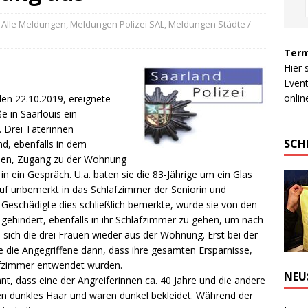
Alle Meldungen
,
Meldungen Polizei SAL
,
Meldungen Städte /
Term
Hier 
Event
online
den 22.10.2019, ereignete
e in Saarlouis ein
. Drei Täterinnen
SCH
d, ebenfalls in dem
nen, Zugang zu der Wohnung
 in ein Gespräch.
U.a. baten sie die 83-Jährige um ein Glas
auf unbemerkt in das Schlafzimmer der Seniorin und
 Geschädigte dies schließlich bemerkte, wurde sie von den
gehindert, ebenfalls in ihr Schlafzimmer zu gehen, um nach
ich die drei Frauen wieder aus der Wohnung. Erst bei der
 die Angegriffene dann, dass ihre gesamten Ersparnisse,
lafzimmer entwendet wurden.
NEU
nnt, dass eine der Angreiferinnen ca. 40 Jahre und die andere
tten dunkles Haar und waren dunkel bekleidet. Während der