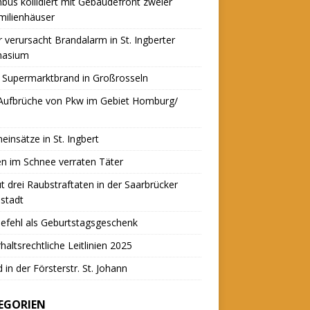
nbus kollidiert mit Gebäudefront zweier
milienhäuser
r verursacht Brandalarm in St. Ingberter
asium
 Supermarktbrand in Großrosseln
 Aufbrüche von Pkw im Gebiet Homburg/
einsätze in St. Ingbert
n im Schnee verraten Täter
t drei Raubstraftaten in der Saarbrücker
stadt
efehl als Geburtstagsgeschenk
haltsrechtliche Leitlinien 2025
 in der Försterstr. St. Johann
EGORIEN