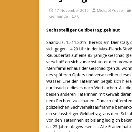
17. November 2019
Michael Posse
Gemeinde
0
Sechsstelliger Geldbetrag geklaut
Saarlouis, 15.11.2019. Bereits am Dienstag, 
sich gegen 14:20 Uhr in der Max-Planck-Straß
Raubüberfall auf eine 83-jährige Geschädigte
verschafften sich zunächst unter dem Vorwan
Mehrfamilienhaus der Geschädigten zu woh
des späteren Opfers und verwickelten dieses
Wasser. Eine der Täterinnen begab sich hier
durchsuchte dieses nach Wertsachen. Als die
beiden anderen Täterinnen mit Gewalt daran 
dem Rechten zu schauen. Danach entfernten s
polizeilichen Sachverhaltsaufnahme bemerkte
ein sechsstelliger Geldbetrag, aus dem Sch
Von den Täterinnen ist bislang lediglich beka
ca. 25 Jahre alt gewesen ist. Alle Frauen ha