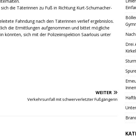
Linie
nterhalten.
Einfa
sich die Täterinnen zu Fuß in Richtung Kurt-Schumacher-
Bölle
leitete Fahndung nach den Täterinnen verlief ergebnislos.
Gymn
itlich die Ermittlungen aufgenommen und bittet mögliche
Nach
n könnten, sich mit der Polizeiinspektion Saarlouis unter
Drei
Kirkel
Sturm
Spure
Erneu
Innen
WEITER
Haftb
Verkehrsunfall mit schwerverletzter Fußgängerin
Unter
Brand
KAT