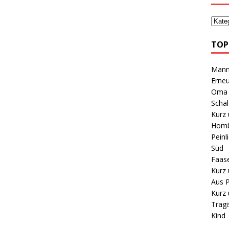
TOP
Mann 
Erneu
Oma B
Schal
Kurz 
Homb
Peinl
Süd
Faas
Kurz 
Aus P
Kurz 
Tragi
Kind