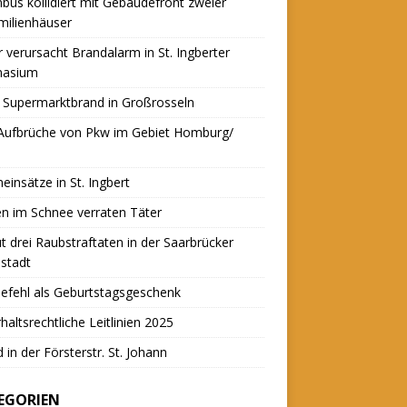
nbus kollidiert mit Gebäudefront zweier
milienhäuser
r verursacht Brandalarm in St. Ingberter
asium
 Supermarktbrand in Großrosseln
 Aufbrüche von Pkw im Gebiet Homburg/
einsätze in St. Ingbert
n im Schnee verraten Täter
t drei Raubstraftaten in der Saarbrücker
stadt
efehl als Geburtstagsgeschenk
haltsrechtliche Leitlinien 2025
 in der Försterstr. St. Johann
EGORIEN