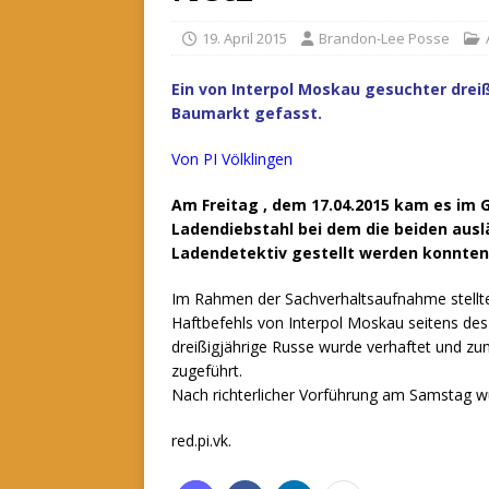
19. April 2015
Brandon-Lee Posse
Ein von Interpol Moskau gesuchter dreiß
Baumarkt gefasst.
Von PI Völklingen
Am Freitag , dem 17.04.2015 kam es im
Ladendiebstahl bei dem die beiden aus
Ladendetektiv gestellt werden konnten
Im Rahmen der Sachverhaltsaufnahme stellte
Haftbefehls von Interpol Moskau seitens de
dreißigjährige Russe wurde verhaftet und zu
zugeführt.
Nach richterlicher Vorführung am Samstag 
red.pi.vk.