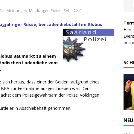
Alle Meldungen
,
Meldungen Polizei SAL
0
Term
igjähriger Russe, bei Ladendiebstahl im Globus
Hier 
Event
online
 Globus Baumarkt zu einem
SCH
ländischen Ladendiebe vom
.
 sich heraus, dass einer der Beiden aufgrund eines
s BKA zur Festnahme ausgeschrieben war.
Der
nächst dem Polizeigewahrsam der Polizei Völklingen
wurde er in Abschiebehaft genommen.
NEU