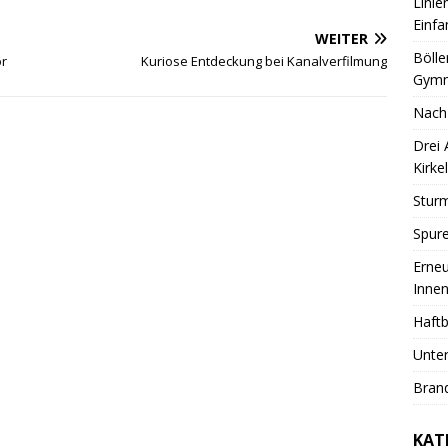
Linie
Einfa
WEITER
Bölle
or
Kuriose Entdeckung bei Kanalverfilmung
Gymn
Nach
Drei
Kirkel
Sturm
Spure
Erneu
Innen
Haftb
Unter
Brand
KAT