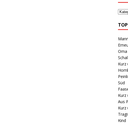
TOP
Mann 
Erneu
Oma B
Schal
Kurz 
Homb
Peinl
Süd
Faas
Kurz 
Aus P
Kurz 
Tragi
Kind