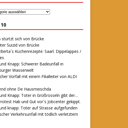
 10
stürtzt sich von Brücke
ter Suizid von Brücke
erta`s Küchenrezepte: Saarl. Dippelappes /
es
und Knapp: Schwerer Badeunfall in
urger Wasserwelt
icher Vorfall mit einem Filialleiter von ALDI
end ohne De Hausmeischda
und Knapp: Toter in Großrosseln gibt der…
rotest Hab und Gut vor`s Jobcenter gekippt.
und knapp: Toter auf Strasse aufgefunden
scher Verkehrsunfall mit tödlich verletztem