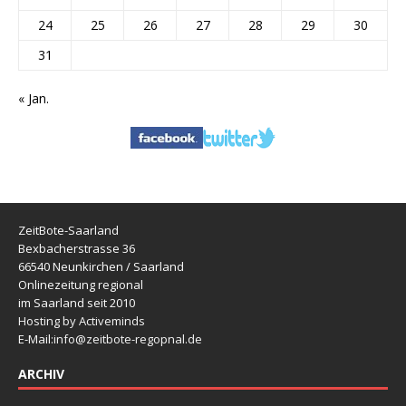
24
25
26
27
28
29
30
31
« Jan.
ZeitBote-Saarland
Bexbacherstrasse 36
66540 Neunkirchen / Saarland
Onlinezeitung regional
im Saarland seit 2010
Hosting by Activeminds
E-Mail:
info@zeitbote-regopnal.de
ARCHIV