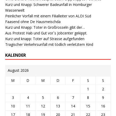
Kurz und Knapp: Schwerer Badeunfall in Homburger
Wasserwelt
Peinlicher Vorfall mit einem Filialleiter von ALDI Süd
Faasend ohne De Hausmeischda
Kurz und Knapp: Toter in Großrosseln gibt der…
Aus Protest Hab und Gut vor`s Jobcenter gekippt.
Kurz und knapp: Toter auf Strasse aufgefunden
Tragischer Verkehrsunfall mit tödlich verletztem Kind
KALENDER
August 2026
M
D
M
D
F
S
S
1
2
3
4
5
6
7
8
9
10
11
12
13
14
15
16
17
18
19
20
21
22
23