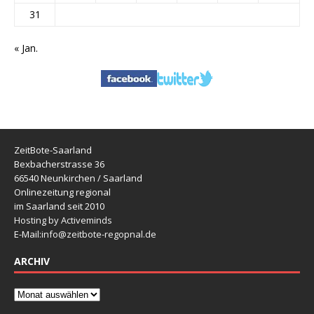
31
« Jan.
ZeitBote-Saarland
Bexbacherstrasse 36
66540 Neunkirchen / Saarland
Onlinezeitung regional
im Saarland seit 2010
Hosting by Activeminds
E-Mail:
info@zeitbote-regopnal.de
ARCHIV