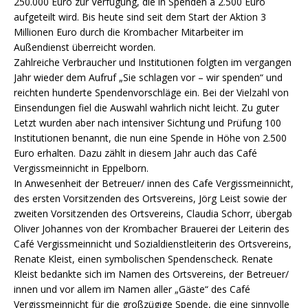
250.000 Euro zur Verfügung, die in Spenden à 2.500 Euro
aufgeteilt wird. Bis heute sind seit dem Start der Aktion 3
Millionen Euro durch die Krombacher Mitarbeiter im
Außendienst überreicht worden.
Zahlreiche Verbraucher und Institutionen folgten im vergangen
Jahr wieder dem Aufruf „Sie schlagen vor – wir spenden“ und
reichten hunderte Spendenvorschläge ein. Bei der Vielzahl von
Einsendungen fiel die Auswahl wahrlich nicht leicht. Zu guter
Letzt wurden aber nach intensiver Sichtung und Prüfung 100
Institutionen benannt, die nun eine Spende in Höhe von 2.500
Euro erhalten. Dazu zählt in diesem Jahr auch das Café
Vergissmeinnicht in Eppelborn.
In Anwesenheit der Betreuer/ innen des Cafe Vergissmeinnicht,
des ersten Vorsitzenden des Ortsvereins, Jörg Leist sowie der
zweiten Vorsitzenden des Ortsvereins, Claudia Schorr, übergab
Oliver Johannes von der Krombacher Brauerei der Leiterin des
Café Vergissmeinnicht und Sozialdienstleiterin des Ortsvereins,
Renate Kleist, einen symbolischen Spendenscheck. Renate
Kleist bedankte sich im Namen des Ortsvereins, der Betreuer/
innen und vor allem im Namen aller „Gäste“ des Café
Vergissmeinnicht für die großzügige Spende, die eine sinnvolle