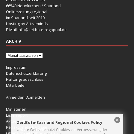
66540 Neunkirchen / Saarland
Onlinezeitung regional
im Saarland seit 2010
Hosting by Activeminds
E-Mail:
info@zeitbote-regopnal.de
ARCHIV
Impressum
Datenschutzerklärung
Haftungsausschluss
Mitarbeiter
Anmelden
Abmelden
Ministerien
Leserreport
Aktuelle Blitzer
ZeitBote-Saarland Regional Cookies Policy
Redaktionelle Beiträge
Unsere Webseite nutzt Cookies zur Verbesserung der
Öffentlichkeitsfahndungen