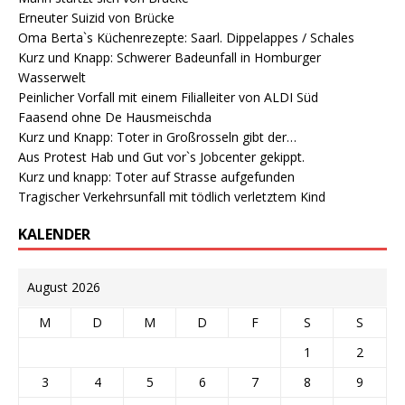
Erneuter Suizid von Brücke
Oma Berta`s Küchenrezepte: Saarl. Dippelappes / Schales
Kurz und Knapp: Schwerer Badeunfall in Homburger
Wasserwelt
Peinlicher Vorfall mit einem Filialleiter von ALDI Süd
Faasend ohne De Hausmeischda
Kurz und Knapp: Toter in Großrosseln gibt der…
Aus Protest Hab und Gut vor`s Jobcenter gekippt.
Kurz und knapp: Toter auf Strasse aufgefunden
Tragischer Verkehrsunfall mit tödlich verletztem Kind
KALENDER
August 2026
M
D
M
D
F
S
S
1
2
3
4
5
6
7
8
9