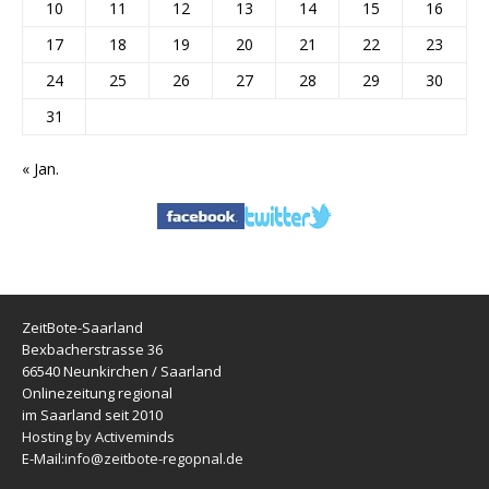
10
11
12
13
14
15
16
17
18
19
20
21
22
23
24
25
26
27
28
29
30
31
« Jan.
ZeitBote-Saarland
Bexbacherstrasse 36
66540 Neunkirchen / Saarland
Onlinezeitung regional
im Saarland seit 2010
Hosting by Activeminds
E-Mail:
info@zeitbote-regopnal.de