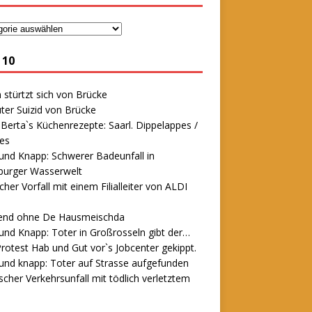
 10
stürtzt sich von Brücke
ter Suizid von Brücke
erta`s Küchenrezepte: Saarl. Dippelappes /
es
und Knapp: Schwerer Badeunfall in
urger Wasserwelt
icher Vorfall mit einem Filialleiter von ALDI
end ohne De Hausmeischda
und Knapp: Toter in Großrosseln gibt der…
rotest Hab und Gut vor`s Jobcenter gekippt.
und knapp: Toter auf Strasse aufgefunden
scher Verkehrsunfall mit tödlich verletztem