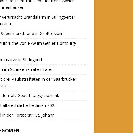
nbus kollidiert mit Gebäudefront zweier
milienhäuser
r verursacht Brandalarm in St. Ingberter
asium
 Supermarktbrand in Großrosseln
 Aufbrüche von Pkw im Gebiet Homburg/
einsätze in St. Ingbert
n im Schnee verraten Täter
t drei Raubstraftaten in der Saarbrücker
stadt
efehl als Geburtstagsgeschenk
haltsrechtliche Leitlinien 2025
 in der Försterstr. St. Johann
EGORIEN