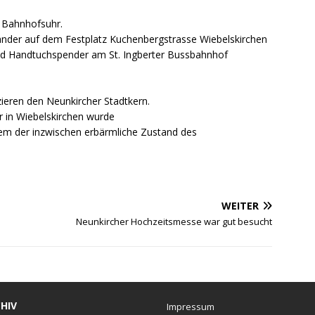
e Bahnhofsuhr.
nander auf dem Festplatz Kuchenbergstrasse Wiebelskirchen
und Handtuchspender am St. Ingberter Bussbahnhof
zieren den Neunkircher Stadtkern.
ler in Wiebelskirchen wurde
llem der inzwischen erbärmliche Zustand des
WEITER
Neunkircher Hochzeitsmesse war gut besucht
HIV
Impressum