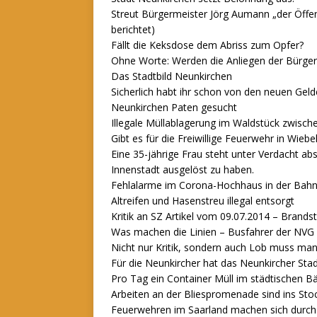
Streut Bürgermeister Jörg Aumann „der Öffent
berichtet)
Fällt die Keksdose dem Abriss zum Opfer?
Ohne Worte: Werden die Anliegen der Bürger
Das Stadtbild Neunkirchen
Sicherlich habt ihr schon von den neuen Gel
Neunkirchen Paten gesucht
Illegale Müllablagerung im Waldstück zwische
Gibt es für die Freiwillige Feuerwehr in Wieb
Eine 35-jährige Frau steht unter Verdacht a
Innenstadt ausgelöst zu haben.
Fehlalarme im Corona-Hochhaus in der Bahn
Altreifen und Hasenstreu illegal entsorgt
Kritik an SZ Artikel vom 09.07.2014 – Brandst
Was machen die Linien – Busfahrer der NVG 
Nicht nur Kritik, sondern auch Lob muss ma
Für die Neunkircher hat das Neunkircher Sta
Pro Tag ein Container Müll im städtischen Bä
Arbeiten an der Bliespromenade sind ins S
Feuerwehren im Saarland machen sich durch 