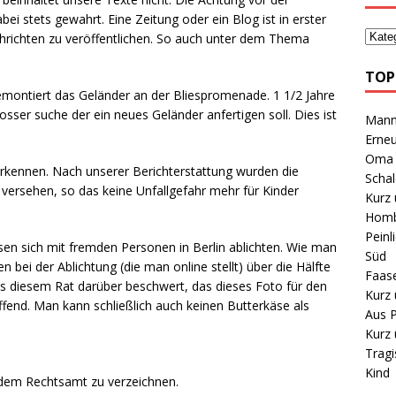
 stets gewahrt. Eine Zeitung oder ein Blog ist in erster
chrichten zu veröffentlichen. So auch unter dem Thema
TOP
emontiert das Geländer an der Bliespromenade. 1 1/2 Jahre
osser suche der ein neues Geländer anfertigen soll. Dies ist
Mann 
Erneu
Oma B
erkennen. Nach unserer Berichterstattung wurden die
Schal
versehen, so das keine Unfallgefahr mehr für Kinder
Kurz 
Homb
Peinl
ssen sich mit fremden Personen in Berlin ablichten. Wie man
Süd
bei der Ablichtung (die man online stellt) über die Hälfte
Faas
us diesem Rat darüber beschwert, das dieses Foto für den
Kurz 
reffend. Man kann schließlich auch keinen Butterkäse als
Aus P
Kurz 
Tragi
Kind
t dem Rechtsamt zu verzeichnen.