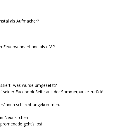
imstal als Aufmacher?
n Feuerwehrverband als e.V ?
assiert -was wurde umgesetzt?
uf seiner Facebook Seite aus der Sommerpause zurück!
rger/innen schlecht angekommen.
in Neunkirchen
spromenade geht’s los!