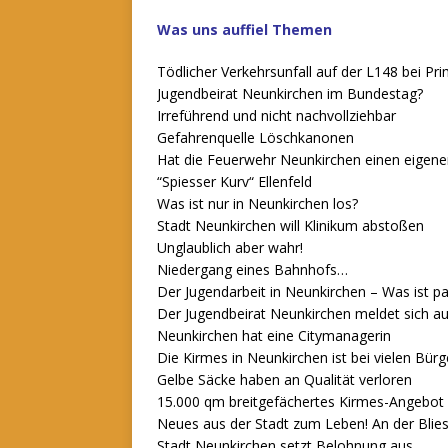
Was uns auffiel Themen
Tödlicher Verkehrsunfall auf der L148 bei Pr
Jugendbeirat Neunkirchen im Bundestag?
Irreführend und nicht nachvollziehbar
Gefahrenquelle Löschkanonen
Hat die Feuerwehr Neunkirchen einen eigene
“Spiesser Kurv“ Ellenfeld
Was ist nur in Neunkirchen los?
Stadt Neunkirchen will Klinikum abstoßen
Unglaublich aber wahr!
Niedergang eines Bahnhofs…
Der Jugendarbeit in Neunkirchen – Was ist p
Der Jugendbeirat Neunkirchen meldet sich a
Neunkirchen hat eine Citymanagerin
Die Kirmes in Neunkirchen ist bei vielen Bü
Gelbe Säcke haben an Qualität verloren
15.000 qm breitgefächertes Kirmes-Angebot 
Neues aus der Stadt zum Leben! An der Blie
Stadt Neunkirchen setzt Belohnung aus.