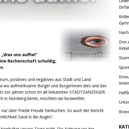
Linie
Einfa
Bölle
Gymn
Nach
Drei
Kirkel
 „Was uns auffiel“
Sturm
ine Rechenschaft schuldig,
Spure
n.
Erneu
rum, positives und negatives aus Stadt und Land
Innen
ema wo aufmerksame Bürger und Bürgerinnen dies und das
eits vor Jahren schon im alt bekannten STADTZANZEIGER.
Haftb
h in Nürnberg kennt, möchten wir bezweifeln.
Unter
t nur über Friede Freude Eierkuchen. So auch der Bericht
Brand
tlichkeit Sand in die Augen“.
KAT
einhaltet unsere Texte nicht. Die Achtung vor der