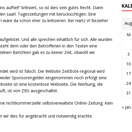
KAL
auffiel!“ kritisiert, so ist dies sein gutes Recht. Dann
den saarl. Tageszeitungen mit berücksichtigen. Eine
wäre da schon eher zu kritisieren. Bei Hartz VI Bezieher
Aug
M
ufgelistet. Und alle sprechen inhaltlich für sich. Alle wurden
steht dem oder den Betroffenen in den Texten eine
elnen Berichten gab es zu keiner Zeit, obwohl wir
3
10
det wird ist falsch. Die Website ZeitBote-regional wird
17
n weder Sponsorengelder eingenommen noch erfolgt eine
24
seite ist eine kostenlose Webseite. Die Werbung, die
äuft, ist von ZBS ausgeschaltet.
31
ine nichtkommerzielle selbstverwaltete Online-Zeitung. Kein
« Jan.
 wir dies für angebracht und notwendig erachte.