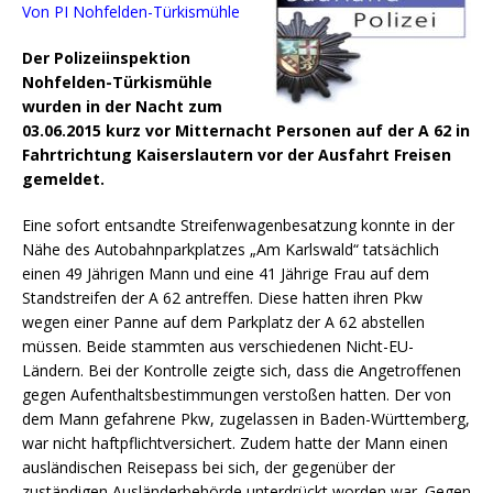
Von PI Nohfelden-Türkismühle
Der Polizeiinspektion
Nohfelden-Türkismühle
wurden in der Nacht zum
03.06.2015 kurz vor Mitternacht Personen auf der A 62 in
Fahrtrichtung Kaiserslautern vor der Ausfahrt Freisen
gemeldet.
Eine sofort entsandte Streifenwagenbesatzung konnte in der
Nähe des Autobahnparkplatzes „Am Karlswald“ tatsächlich
einen 49 Jährigen Mann und eine 41 Jährige Frau auf dem
Standstreifen der A 62 antreffen.
Diese hatten ihren Pkw
wegen einer Panne auf dem Parkplatz der A 62 abstellen
müssen. Beide stammten aus verschiedenen Nicht-EU-
Ländern. Bei der Kontrolle zeigte sich, dass die Angetroffenen
gegen Aufenthaltsbestimmungen verstoßen hatten. Der von
dem Mann gefahrene Pkw, zugelassen in Baden-Württemberg,
war nicht haftpflichtversichert. Zudem hatte der Mann einen
ausländischen Reisepass bei sich, der gegenüber der
zuständigen Ausländerbehörde unterdrückt worden war. Gegen