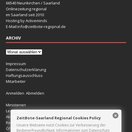
66540 Neunkirchen / Saarland
Onlinezeitung regional
im Saarland seit 2010
Hosting by Activeminds
E-Mail:
info@zeitbote-regopnal.de
ARCHIV
Impressum
Datenschutzerklärung
Haftungsausschluss
Mitarbeiter
Anmelden
Abmelden
Ministerien
Leserreport
Aktuelle Blitzer
ZeitBote-Saarland Regional Cookies Policy
Redaktionelle Beiträge
Unsere Webseite nutzt Cookies zur Verbesserung der
Öffentlichkeitsfahndungen
Bedienerfreundlichkeit. Informationen zum Datenschutz