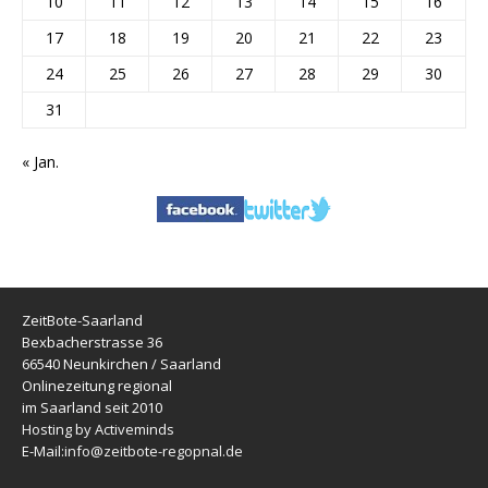
10
11
12
13
14
15
16
17
18
19
20
21
22
23
24
25
26
27
28
29
30
31
« Jan.
ZeitBote-Saarland
Bexbacherstrasse 36
66540 Neunkirchen / Saarland
Onlinezeitung regional
im Saarland seit 2010
Hosting by Activeminds
E-Mail:
info@zeitbote-regopnal.de