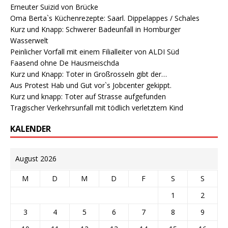
Erneuter Suizid von Brücke
Oma Berta`s Küchenrezepte: Saarl. Dippelappes / Schales
Kurz und Knapp: Schwerer Badeunfall in Homburger
Wasserwelt
Peinlicher Vorfall mit einem Filialleiter von ALDI Süd
Faasend ohne De Hausmeischda
Kurz und Knapp: Toter in Großrosseln gibt der…
Aus Protest Hab und Gut vor`s Jobcenter gekippt.
Kurz und knapp: Toter auf Strasse aufgefunden
Tragischer Verkehrsunfall mit tödlich verletztem Kind
KALENDER
August 2026
M
D
M
D
F
S
S
1
2
3
4
5
6
7
8
9