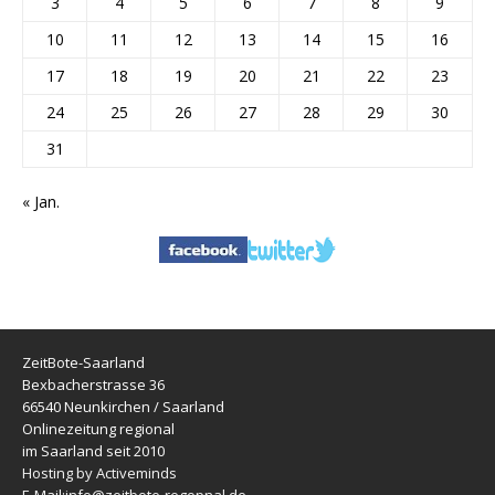
3
4
5
6
7
8
9
10
11
12
13
14
15
16
17
18
19
20
21
22
23
24
25
26
27
28
29
30
31
« Jan.
ZeitBote-Saarland
Bexbacherstrasse 36
66540 Neunkirchen / Saarland
Onlinezeitung regional
im Saarland seit 2010
Hosting by Activeminds