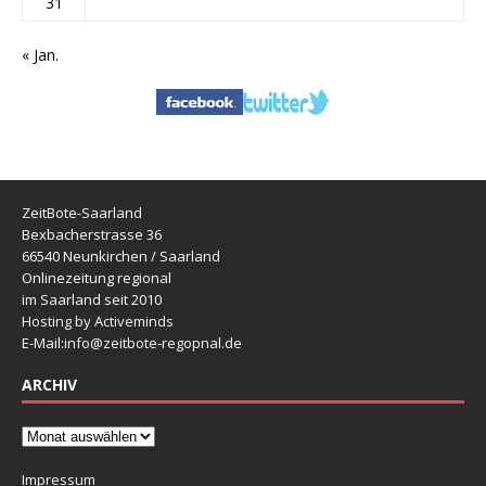
31
« Jan.
ZeitBote-Saarland
Bexbacherstrasse 36
66540 Neunkirchen / Saarland
Onlinezeitung regional
im Saarland seit 2010
Hosting by Activeminds
E-Mail:
info@zeitbote-regopnal.de
ARCHIV
Impressum