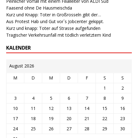
Peinlicher Vorfall mit einem Filialleiter von ALDI Süd
Faasend ohne De Hausmeischda
Kurz und Knapp: Toter in Großrosseln gibt der…
Aus Protest Hab und Gut vor`s Jobcenter gekippt.
Kurz und knapp: Toter auf Strasse aufgefunden
Tragischer Verkehrsunfall mit tödlich verletztem Kind
KALENDER
August 2026
M
D
M
D
F
S
S
1
2
3
4
5
6
7
8
9
10
11
12
13
14
15
16
17
18
19
20
21
22
23
24
25
26
27
28
29
30