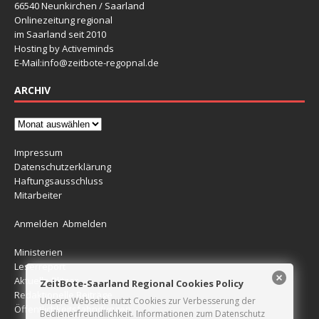
66540 Neunkirchen / Saarland
Onlinezeitung regional
im Saarland seit 2010
Hosting by Activeminds
E-Mail:
info@zeitbote-regopnal.de
ARCHIV
Impressum
Datenschutzerklärung
Haftungsausschluss
Mitarbeiter
Anmelden
Abmelden
Ministerien
Leserreport
Aktuelle Blitzer
ZeitBote-Saarland Regional Cookies Policy
Redaktionelle Beiträge
Unsere Webseite nutzt Cookies zur Verbesserung der
Öffentlichkeitsfahndungen
Bedienerfreundlichkeit. Informationen zum Datenschutz