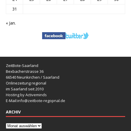
31
« Jan.
ZeitBote-Saarland
Bexbacherstrasse 36
66540 Neunkirchen / Saarland
Onlinezeitung regional
im Saarland seit 2010
Hosting by Activeminds
E-Mail:
info@zeitbote-regopnal.de
ARCHIV