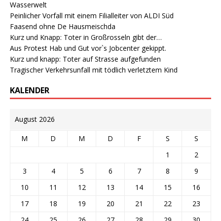
Wasserwelt
Peinlicher Vorfall mit einem Filialleiter von ALDI Süd
Faasend ohne De Hausmeischda
Kurz und Knapp: Toter in Großrosseln gibt der…
Aus Protest Hab und Gut vor`s Jobcenter gekippt.
Kurz und knapp: Toter auf Strasse aufgefunden
Tragischer Verkehrsunfall mit tödlich verletztem Kind
KALENDER
August 2026
M
D
M
D
F
S
S
1
2
3
4
5
6
7
8
9
10
11
12
13
14
15
16
17
18
19
20
21
22
23
24
25
26
27
28
29
30