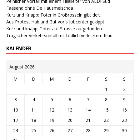
Peinlicher Vorfall mit einem Filialleiter von ALDI Süd
Faasend ohne De Hausmeischda
Kurz und Knapp: Toter in Großrosseln gibt der…
Aus Protest Hab und Gut vor`s Jobcenter gekippt.
Kurz und knapp: Toter auf Strasse aufgefunden
Tragischer Verkehrsunfall mit tödlich verletztem Kind
KALENDER
August 2026
M
D
M
D
F
S
S
1
2
3
4
5
6
7
8
9
10
11
12
13
14
15
16
17
18
19
20
21
22
23
24
25
26
27
28
29
30