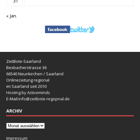
31
« Jan.
ZeitBote-Saarland
Bexbacherstrasse 36
66540 Neunkirchen / Saarland
Onlinezeitung regional
im Saarland seit 2010
Hosting by Activeminds
E-Mail:
info@zeitbote-regopnal.de
ARCHIV
Impressum