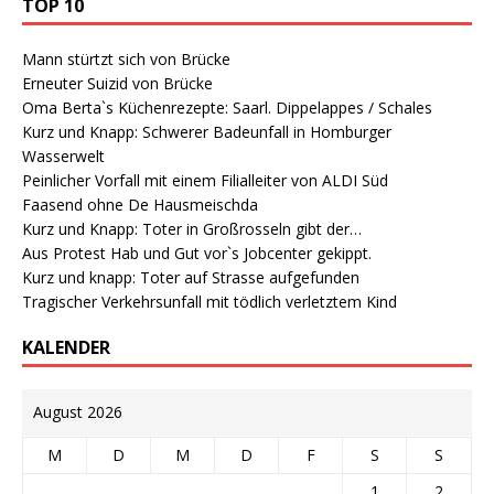
TOP 10
Mann stürtzt sich von Brücke
Erneuter Suizid von Brücke
Oma Berta`s Küchenrezepte: Saarl. Dippelappes / Schales
Kurz und Knapp: Schwerer Badeunfall in Homburger
Wasserwelt
Peinlicher Vorfall mit einem Filialleiter von ALDI Süd
Faasend ohne De Hausmeischda
Kurz und Knapp: Toter in Großrosseln gibt der…
Aus Protest Hab und Gut vor`s Jobcenter gekippt.
Kurz und knapp: Toter auf Strasse aufgefunden
Tragischer Verkehrsunfall mit tödlich verletztem Kind
KALENDER
August 2026
M
D
M
D
F
S
S
1
2