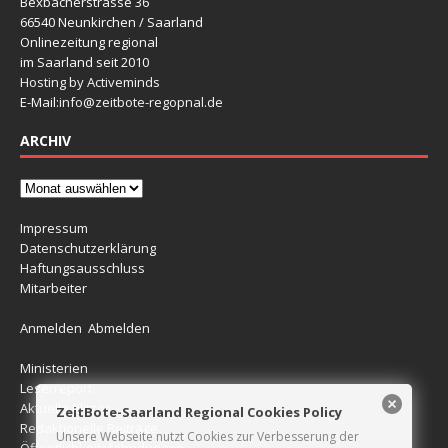
Bexbacherstrasse 36
66540 Neunkirchen / Saarland
Onlinezeitung regional
im Saarland seit 2010
Hosting by Activeminds
E-Mail:
info@zeitbote-regopnal.de
ARCHIV
Impressum
Datenschutzerklärung
Haftungsausschluss
Mitarbeiter
Anmelden
Abmelden
Ministerien
Leserreport
Aktuelle Blitzer
ZeitBote-Saarland Regional Cookies Policy
Redaktionelle Beiträge
Unsere Webseite nutzt Cookies zur Verbesserung der