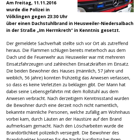
Am Freitag, 11.11.2016
wurde die Polizei in
Völklingen gegen 23:30 Uhr
über einen Dachstuhlbrand in Heusweiler-Niedersalbach
in der Straße „Im Herrnkreth“ in Kenntnis gesetzt.
Der gemeldete Sachverhalt stellte sich vor Ort als zutreffend
heraus. Die Flammen schlugen bereits meterhoch aus dem
Dach und die Feuerwehr aus Heusweiler war mit mehreren
Einsatzfahrzeugen und zahlreichen Einsatzkräften im Einsatz.
Die beiden Bewohner des Hauses (männlich, 57 Jahre und
weiblich, 56 Jahre) konnten frühzeitig das Anwesen verlassen,
so dass es keine Verletzten zu beklagen gibt. Der Mann hat
dabei seine Lebensgefährtin mit dem Rollstuhl aus dem
Anwesen verbracht. Nach derzeitigem Kenntnisstand wurden
die Bewohner durch eine derzeit noch nicht namentlich,
bekannte männliche Personen, welche zufällig am Wohnhaus
vorbei kam, durch Läuten an der Haustüre auf den Brand
aufmerksam gemacht. Nach den Löscharbeiten wurde die
Brandörtlichkeit polizeilich versiegelt. Die Bewohner des
Brandobjektes konnten für die Nacht kurzfristig bei ihren